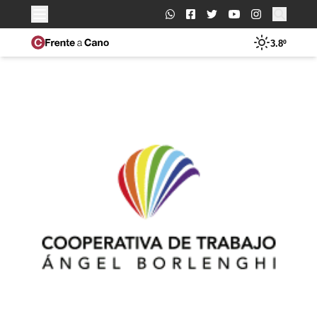
Buscar:
3.8º