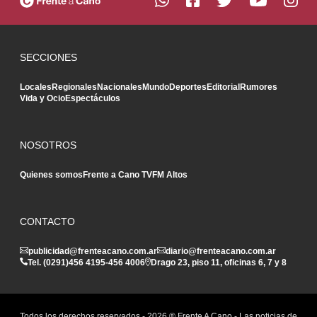
SECCIONES
Locales
Regionales
Nacionales
Mundo
Deportes
Editorial
Rumores
Vida y Ocio
Espectáculos
NOSOTROS
Quienes somos
Frente a Cano TV
FM Altos
CONTACTO
publicidad@frenteacano.com.ar
diario@frenteacano.com.ar
Tel. (0291)
456 4195
-
456 4006
Drago 23, piso 11, oficinas 6, 7 y 8
Todos los derechos reservados -
2026
® Frente A Cano - Las noticias de