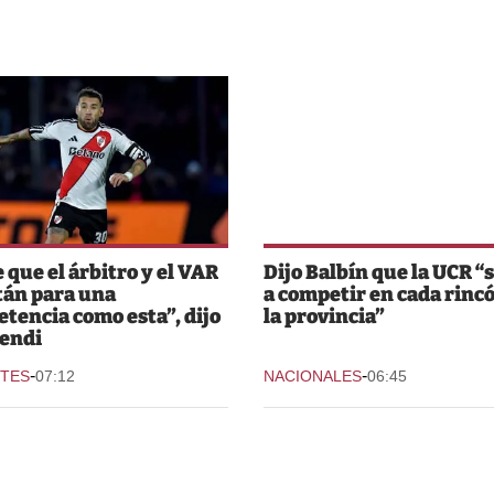
e que el árbitro y el VAR
Dijo Balbín que la UCR “
tán para una
a competir en cada rinc
tencia como esta”, dijo
la provincia”
endi
-
-
TES
07:12
NACIONALES
06:45