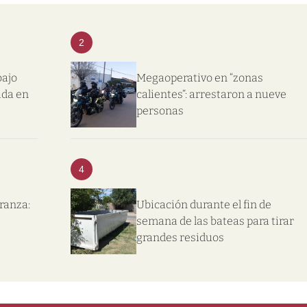
2
bajo
Megaoperativo en “zonas
ida en
calientes”: arrestaron a nueve
personas
4
eranza:
Ubicación durante el fin de
semana de las bateas para tirar
grandes residuos