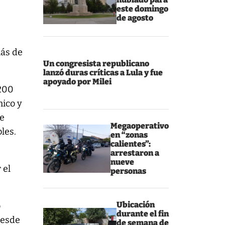
este domingo
de agosto
más de
Un congresista republicano
lanzó duras críticas a Lula y fue
apoyado por Milei
1200
mico y
de
Megaoperativo
les.
en “zonas
calientes”:
arrestaron a
nueve
 el
personas
Ubicación
o
durante el fin
desde
de semana de