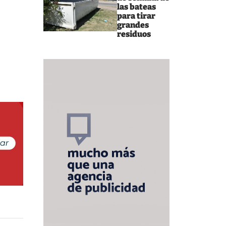
las bateas
para tirar
grandes
residuos