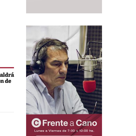
saldrá
ón de