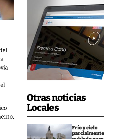
del
as
bvia
el
Otras noticias
Locales
ico
mento,
Frío y cielo
parcialmente
nublado para