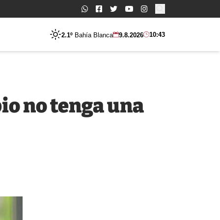
Buscar:
10:43
2.1º
Bahía Blanca
9.8.2026
pio no tenga una