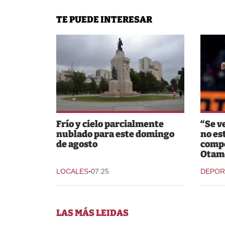
TE PUEDE INTERESAR
Frío y cielo parcialmente
“Se v
nublado para este domingo
no es
de agosto
compe
Otam
-
LOCALES
07:25
DEPOR
LAS MÁS LEIDAS