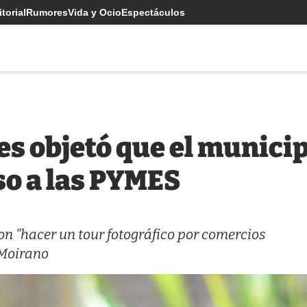
torial
Rumores
Vida y Ocio
Espectáculos
es objetó que el munici
so a las PYMES
on "hacer un tour fotográfico por comercios
 Moirano