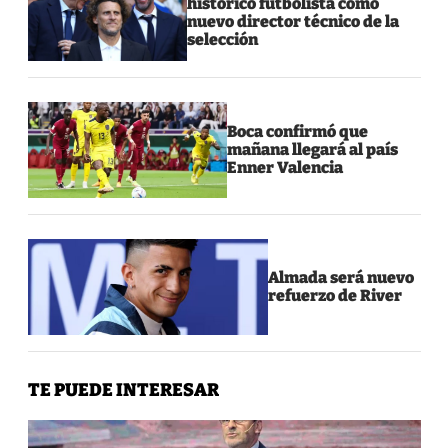
histórico futbolista como
nuevo director técnico de la
selección
Boca confirmó que
mañana llegará al país
Enner Valencia
Almada será nuevo
refuerzo de River
TE PUEDE INTERESAR