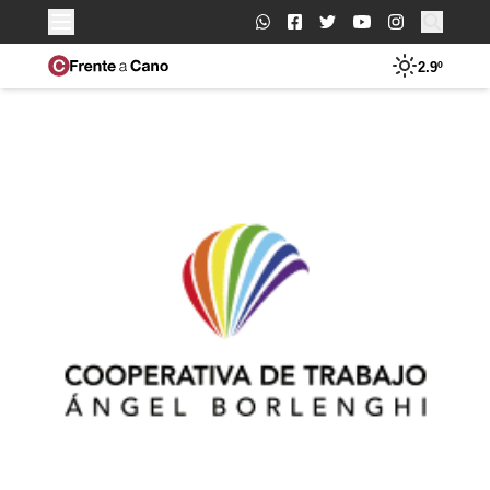
Buscar:
2.9º