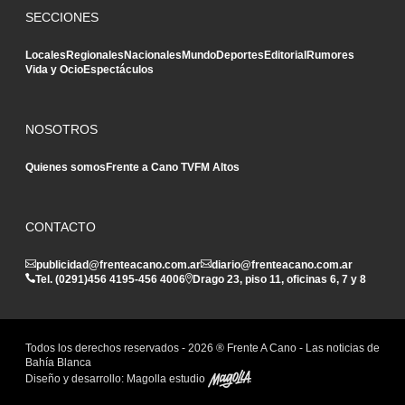
SECCIONES
Locales
Regionales
Nacionales
Mundo
Deportes
Editorial
Rumores
Vida y Ocio
Espectáculos
NOSOTROS
Quienes somos
Frente a Cano TV
FM Altos
CONTACTO
publicidad@frenteacano.com.ar
diario@frenteacano.com.ar
Tel. (0291)
456 4195
-
456 4006
Drago 23, piso 11, oficinas 6, 7 y 8
Todos los derechos reservados -
2026
® Frente A Cano - Las noticias de
Bahía Blanca
Diseño y desarrollo:
Magolla estudio