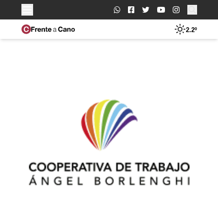
Buscar:
2.2º