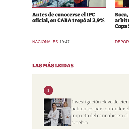
Antes de conocerse el IPC
Boca,
oficial, en CABA trepó al 2,9%
arbit
Copa
-
NACIONALES
19:47
DEPOR
LAS MÁS LEIDAS
1
Investigación clave de cien
bahienses para entender e
impacto del cannabis en el
cerebro