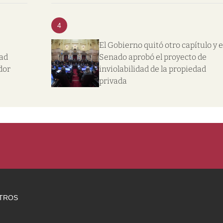
4
El Gobierno quitó otro capítulo y e
dad
Senado aprobó el proyecto de
dor
inviolabilidad de la propiedad
privada
TROS