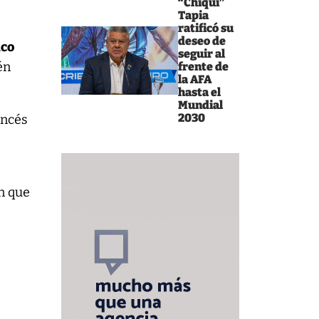
“Chiqui”
Tapia
ratificó su
deseo de
nco
seguir al
én
frente de
la AFA
hasta el
Mundial
2030
rancés
ón que