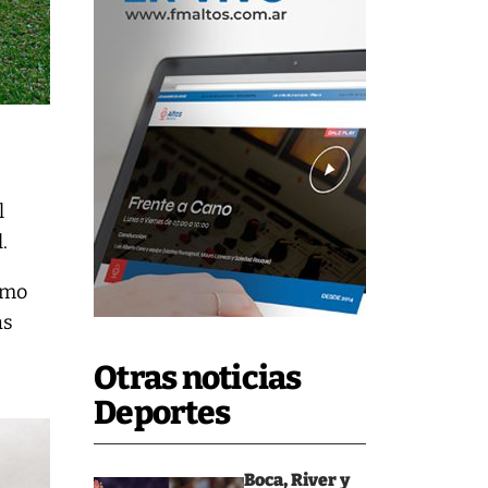
l
.
omo
as
Otras noticias
Deportes
Boca, River y