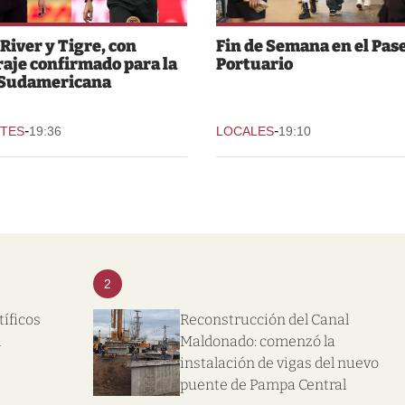
 River y Tigre, con
Fin de Semana en el Pas
raje confirmado para la
Portuario
 Sudamericana
-
-
TES
19:36
LOCALES
19:10
2
tíficos
Reconstrucción del Canal
l
Maldonado: comenzó la
instalación de vigas del nuevo
puente de Pampa Central