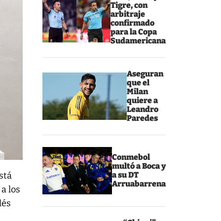
Tigre, con
arbitraje
confirmado
para la Copa
Sudamericana
Aseguran
que el
Milan
quiere a
Leandro
Paredes
Conmebol
multó a Boca y
está
a su DT
Arruabarrena
a los
lés