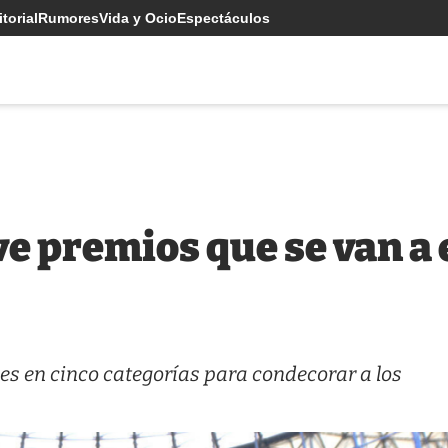
torial
Rumores
Vida y Ocio
Espectáculos
ve premios que se van a 
es en cinco categorías para condecorar a los