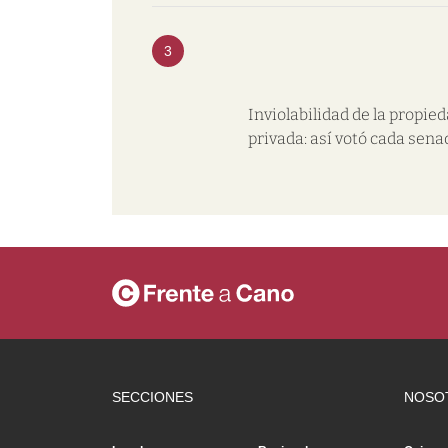
3
Inviolabilidad de la propie
privada: así votó cada sena
SECCIONES
NOSO