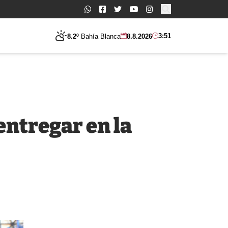
Buscar:
3:51
8.2º
Bahía Blanca
8.8.2026
entregar en la