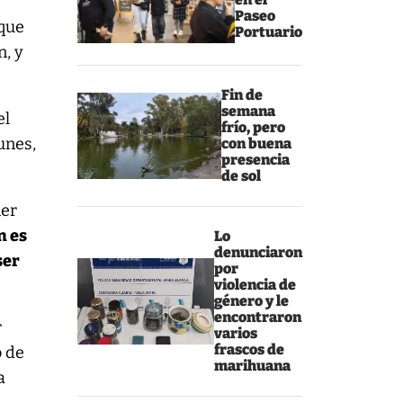
e
Paseo
rque
Portuario
n, y
Fin de
semana
el
frío, pero
unes,
con buena
presencia
de sol
ner
n es
Lo
denunciaron
ser
por
violencia de
género y le
encontraron
r
varios
frascos de
o de
marihuana
a