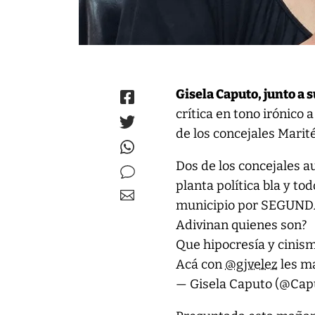
Gisela Caputo, junto a 
crítica en tono irónico 
de los concejales Marit
Dos de los concejales au
planta política bla y to
municipio por SEGUND
Adivinan quienes son?
Que hipocresía y cinis
Acá con
@gjvelez
les m
— Gisela Caputo (@Cap