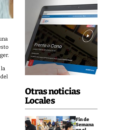
 una
esto
ger.
 la
 del
Otras noticias
Locales
Fin de
Semana
en el