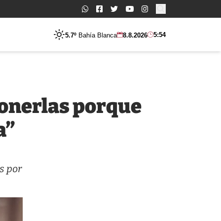
Buscar:
5:54
5.7º
Bahía Blanca
8.8.2026
onerlas porque
a”
s por