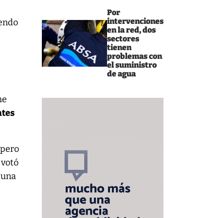
Por
intervenciones
iendo
en la red, dos
r
sectores
tienen
problemas con
el suministro
de agua
me
ntes
 pero
 votó
s una