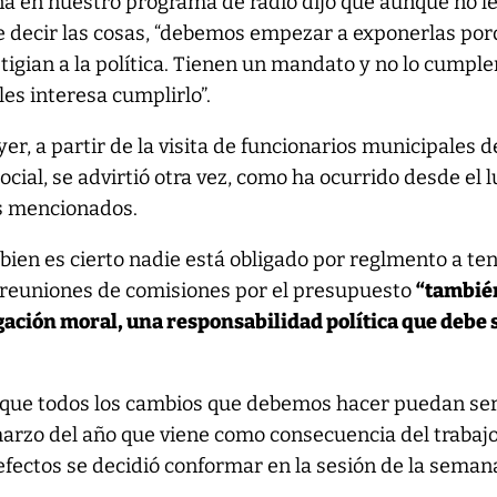
 en nuestro programa de radio dijo que aunque no l
 decir las cosas, “debemos empezar a exponerlas po
igian a la política. Tienen un mandato y no lo cumple
es interesa cumplirlo”.
er, a partir de la visita de funcionarios municipales d
ocial, se advirtió otra vez, como ha ocurrido desde el l
es mencionados.
bien es cierto nadie está obligado por reglmento a te
 reuniones de comisiones por el presupuesto
“tambié
gación moral, una responsabilidad política que debe 
 que todos los cambios que debemos hacer puedan se
marzo del año que viene como consecuencia del trabaj
 efectos se decidió conformar en la sesión de la seman