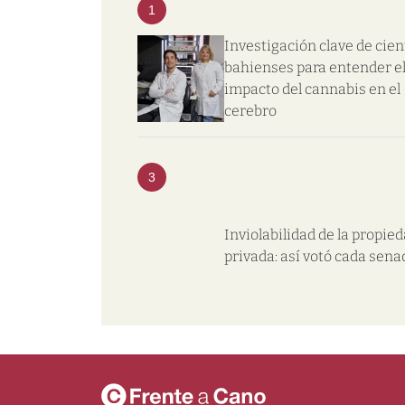
1
Investigación clave de cien
bahienses para entender e
impacto del cannabis en el
cerebro
3
Inviolabilidad de la propie
privada: así votó cada sena