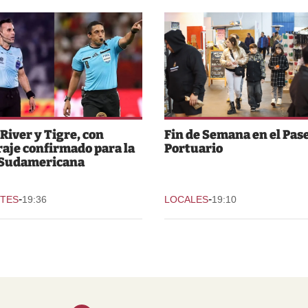
 River y Tigre, con
Fin de Semana en el Pas
raje confirmado para la
Portuario
 Sudamericana
-
-
TES
19:36
LOCALES
19:10