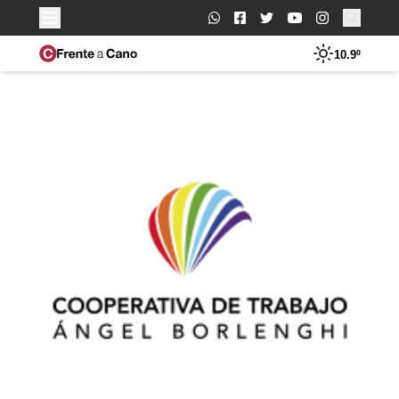
Buscar:
10.9º