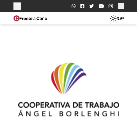
Buscar:
3.6º