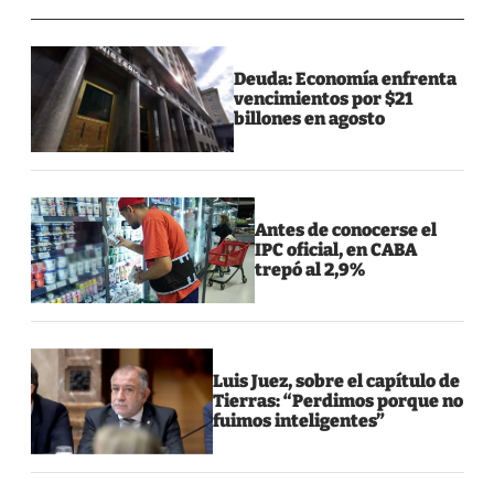
Deuda: Economía enfrenta
vencimientos por $21
billones en agosto
Antes de conocerse el
IPC oficial, en CABA
trepó al 2,9%
Luis Juez, sobre el capítulo de
Tierras: “Perdimos porque no
fuimos inteligentes”