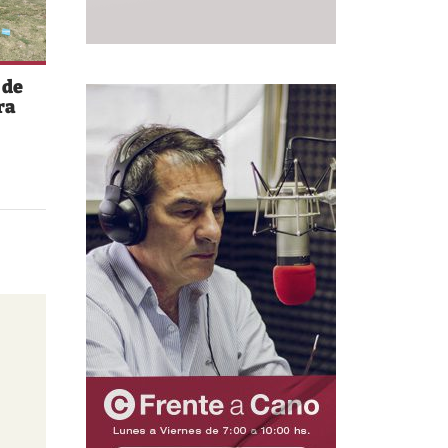
 de
ra