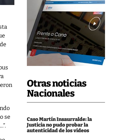
sta
ue
 de
ibus
ra
Otras noticias
ieron
Nacionales
ando
o se
Caso Martín Insaurralde: la
Justicia no pudo probar la
…”.
autenticidad de los videos