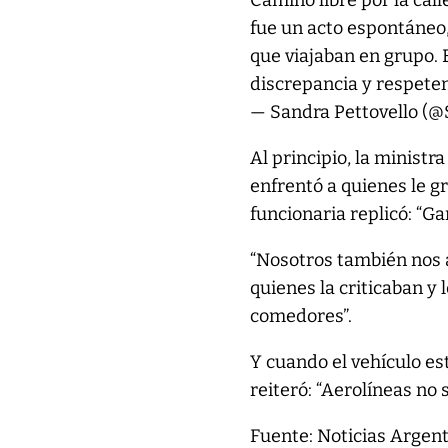
Camino libre por la cal
fue un acto espontáneo
que viajaban en grupo. 
discrepancia y respete
— Sandra Pettovello (
Al principio, la ministr
enfrentó a quienes le gri
funcionaria replicó: “G
“Nosotros también nos a
quienes la criticaban y 
comedores”.
Y cuando el vehículo es
reiteró: “Aerolíneas no 
Fuente: Noticias Argen