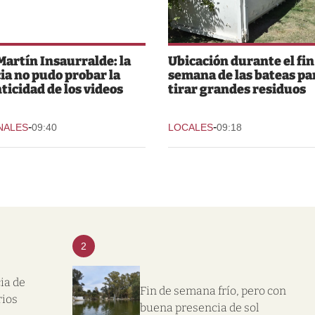
Martín Insaurralde: la
Ubicación durante el fin
cia no pudo probar la
semana de las bateas pa
ticidad de los videos
tirar grandes residuos
-
-
NALES
09:40
LOCALES
09:18
2
ia de
Fin de semana frío, pero con
rios
buena presencia de sol