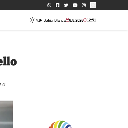
Buscar:
12:51
4.9º
Bahía Blanca
8.8.2026
ello
a a