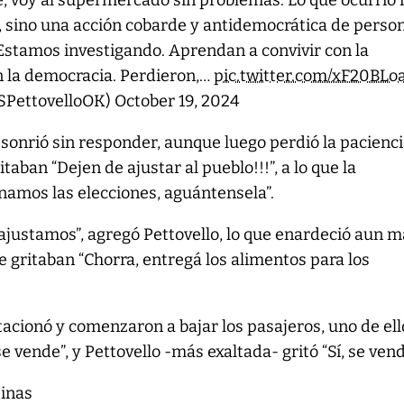
le, voy al supermercado sin problemas. Lo que ocurrió 
, sino una acción cobarde y antidemocrática de perso
Estamos investigando. Aprendan a convivir con la
n la democracia. Perdieron,…
pic.twitter.com/xF20BLo
@SPettovelloOK)
October 19, 2024
a sonrió sin responder, aunque luego perdió la pacienci
taban “Dejen de ajustar al pueblo!!!”, a lo que la
anamos las elecciones, aguántensela”.
justamos”, agregó Pettovello, lo que enardeció aun m
le gritaban “Chorra, entregá los alimentos para los
tacionó y comenzaron a bajar los pasajeros, uno de ell
se vende”, y Pettovello -más exaltada- gritó “Sí, se ven
tinas