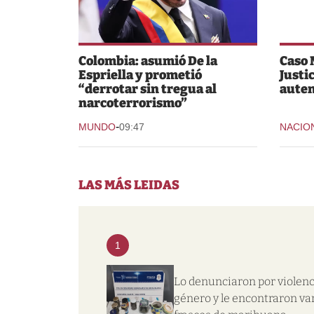
Colombia: asumió De la
Caso 
Espriella y prometió
Justi
“derrotar sin tregua al
auten
narcoterrorismo”
-
MUNDO
09:47
NACIO
LAS MÁS LEIDAS
1
Lo denunciaron por violenc
género y le encontraron va