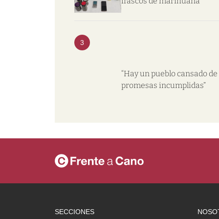
frascos de marihuana
3
“Hay un pueblo cansado de
promesas incumplidas”
SECCIONES
NOSO