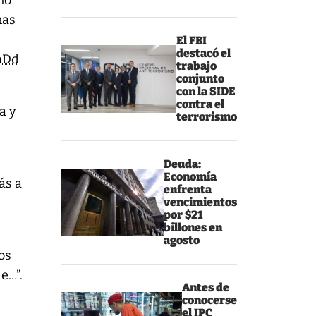
no
nas
El FBI
destacó el
aDd
trabajo
conjunto
con la SIDE
contra el
a y
terrorismo
Deuda:
Economía
ás a
enfrenta
vencimientos
por $21
billones en
agosto
os
de…”.
Antes de
conocerse
el IPC