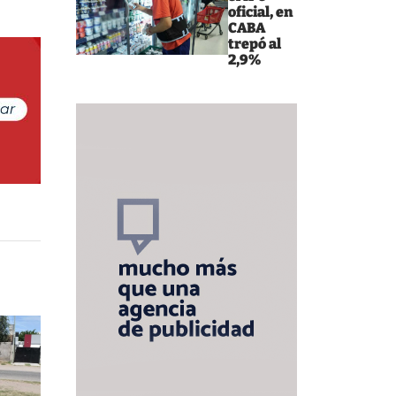
oficial, en
CABA
trepó al
2,9%