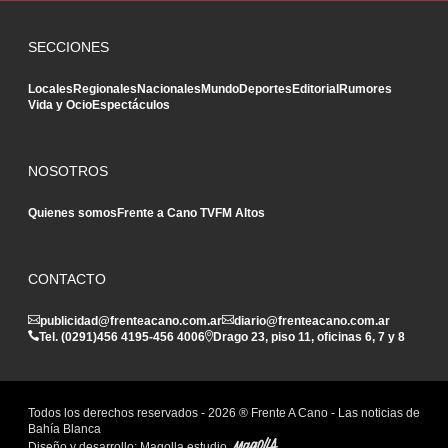
SECCIONES
Locales
Regionales
Nacionales
Mundo
Deportes
Editorial
Rumores
Vida y Ocio
Espectáculos
NOSOTROS
Quienes somos
Frente a Cano TV
FM Altos
CONTACTO
publicidad@frenteacano.com.ar
diario@frenteacano.com.ar
Tel. (0291)
456 4195
-
456 4006
Drago 23, piso 11, oficinas 6, 7 y 8
Todos los derechos reservados -
2026
® Frente A Cano - Las noticias de
Bahía Blanca
Diseño y desarrollo:
Magolla estudio