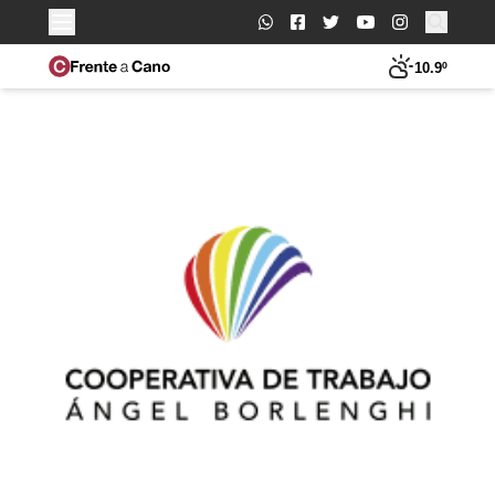
Buscar:
10.9º