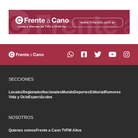
SECCIONES
Locales
Regionales
Nacionales
Mundo
Deportes
Editorial
Rumores
Vida y Ocio
Espectáculos
NOSOTROS
Quienes somos
Frente a Cano TV
FM Altos