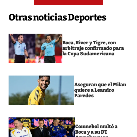
Otras noticias Deportes
Boca, River y Tigre, con
arbitraje confirmado para
la Copa Sudamericana
Aseguran que el Milan
quiere a Leandro
Paredes
Conmebol multó a
Boca y a su DT