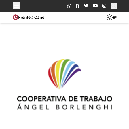
Buscar:
6º