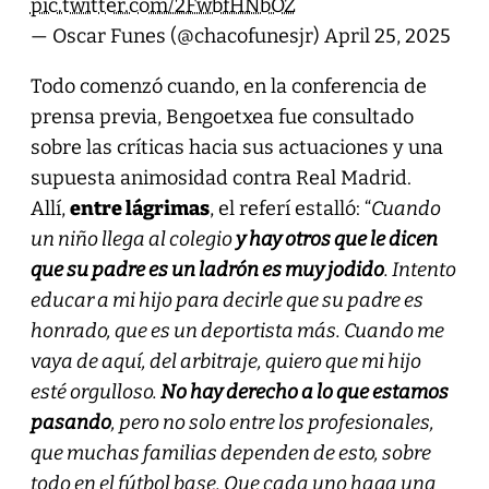
pic.twitter.com/2FwbfHNbOZ
— Oscar Funes (@chacofunesjr)
April 25, 2025
Todo comenzó cuando, en la conferencia de
prensa previa, Bengoetxea fue consultado
sobre las críticas hacia sus actuaciones y una
supuesta animosidad contra Real Madrid.
Allí,
entre lágrimas
, el referí estalló: “
Cuando
un niño llega al colegio
y hay otros que le dicen
que su padre es un ladrón es muy jodido
. Intento
educar a mi hijo para decirle que su padre es
honrado, que es un deportista más. Cuando me
vaya de aquí, del arbitraje, quiero que mi hijo
esté orgulloso.
No hay derecho a lo que estamos
pasando
, pero no solo entre los profesionales,
que muchas familias dependen de esto, sobre
todo en el fútbol base. Que cada uno haga una