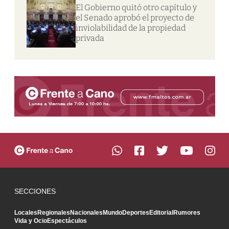
El Gobierno quitó otro capítulo y
el Senado aprobó el proyecto de
inviolabilidad de la propiedad
privada
SECCIONES
Locales
Regionales
Nacionales
Mundo
Deportes
Editorial
Rumores
Vida y Ocio
Espectáculos