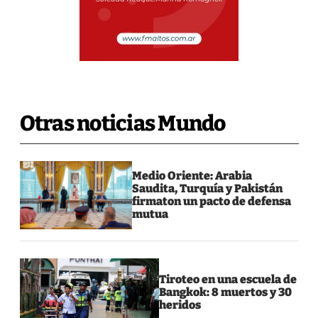
Otras noticias Mundo
Medio Oriente: Arabia
Saudita, Turquía y Pakistán
firmaton un pacto de defensa
mutua
Tiroteo en una escuela de
Bangkok: 8 muertos y 30
heridos