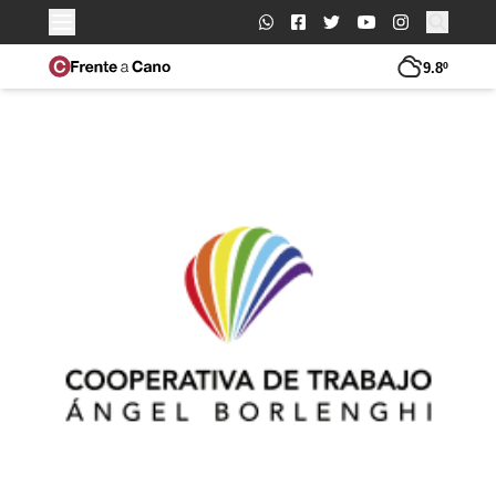
Buscar:
9.8º