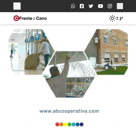
Buscar:
7.1º