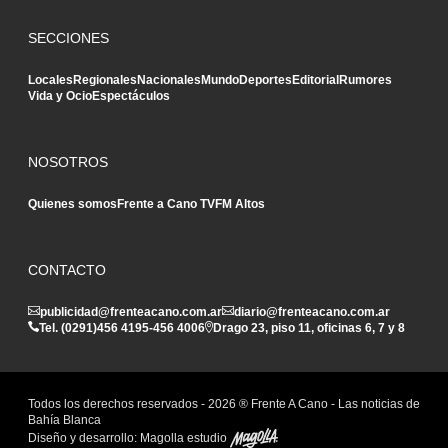
SECCIONES
Locales
Regionales
Nacionales
Mundo
Deportes
Editorial
Rumores
Vida y Ocio
Espectáculos
NOSOTROS
Quienes somos
Frente a Cano TV
FM Altos
CONTACTO
publicidad@frenteacano.com.ar
diario@frenteacano.com.ar
Tel. (0291)
456 4195
-
456 4006
Drago 23, piso 11, oficinas 6, 7 y 8
Todos los derechos reservados -
2026
® Frente A Cano - Las noticias de
Bahía Blanca
Diseño y desarrollo:
Magolla estudio