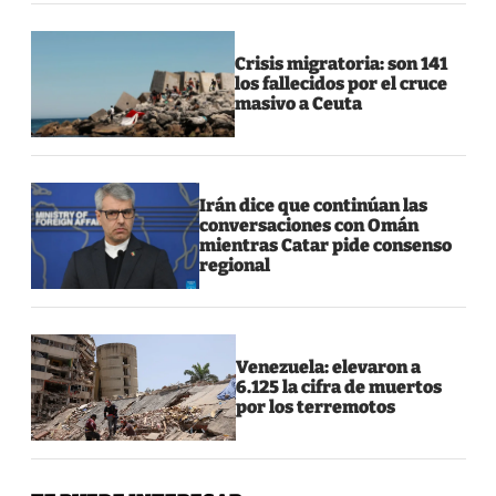
Crisis migratoria: son 141
los fallecidos por el cruce
masivo a Ceuta
Irán dice que continúan las
conversaciones con Omán
mientras Catar pide consenso
regional
Venezuela: elevaron a
6.125 la cifra de muertos
por los terremotos