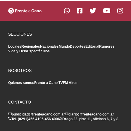
SECCIONES
Locales
Regionales
Nacionales
Mundo
Deportes
Editorial
Rumores
Vida y Ocio
Espectáculos
NOSOTROS
Quienes somos
Frente a Cano TV
FM Altos
CONTACTO
publicidad@frenteacano.com.ar
diario@frenteacano.com.ar
Tel. (0291)
456 4195
-
456 4006
Drago 23, piso 11, oficinas 6, 7 y 8