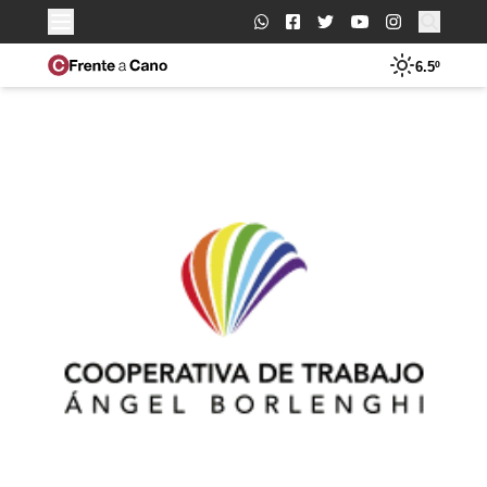
Buscar:
6.5º