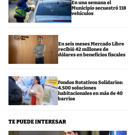
En una semana el
Municipio secuestró 118
vehículos
En seis meses Mercado Libre
recibió 42 millones de
dólares en beneficios fiscales
Fondos Rotativos Solidarios:
4.500 soluciones
habitacionales en más de 40
barrios
TE PUEDE INTERESAR