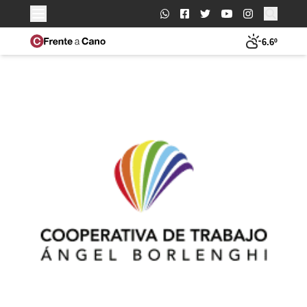
Buscar:
6.6º