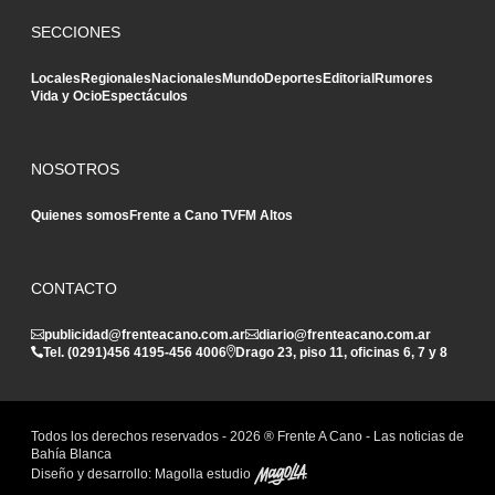
SECCIONES
Locales
Regionales
Nacionales
Mundo
Deportes
Editorial
Rumores
Vida y Ocio
Espectáculos
NOSOTROS
Quienes somos
Frente a Cano TV
FM Altos
CONTACTO
publicidad@frenteacano.com.ar
diario@frenteacano.com.ar
Tel. (0291)
456 4195
-
456 4006
Drago 23, piso 11, oficinas 6, 7 y 8
Todos los derechos reservados -
2026
® Frente A Cano - Las noticias de
Bahía Blanca
Diseño y desarrollo:
Magolla estudio