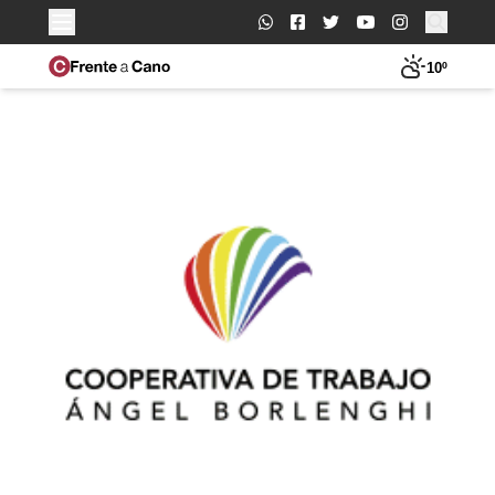
Buscar:
10º