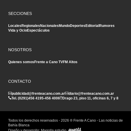
SECCIONES
Locales
Regionales
Nacionales
Mundo
Deportes
Editorial
Rumores
Vida y Ocio
Espectáculos
NOSOTROS
Quienes somos
Frente a Cano TV
FM Altos
CONTACTO
publicidad@frenteacano.com.ar
diario@frenteacano.com.ar
Tel. (0291)
456 4195
-
456 4006
Drago 23, piso 11, oficinas 6, 7 y 8
Todos los derechos reservados -
2026
® Frente A Cano - Las noticias de
Bahía Blanca
Diseño y desarrollo:
Magolla estudio