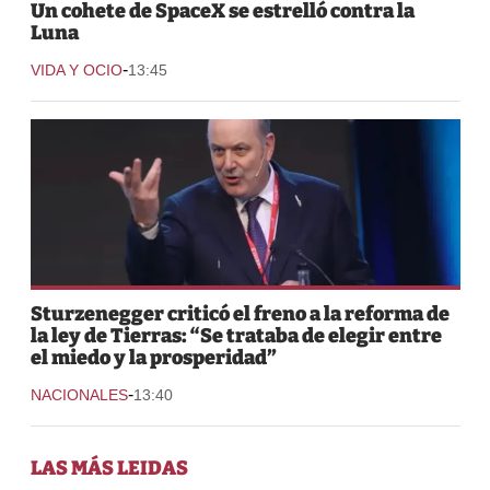
Un cohete de SpaceX se estrelló contra la
Luna
-
VIDA Y OCIO
13:45
Sturzenegger criticó el freno a la reforma de
la ley de Tierras: “Se trataba de elegir entre
el miedo y la prosperidad”
-
NACIONALES
13:40
LAS MÁS LEIDAS