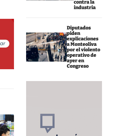
contra la
industria
Diputados
piden
explicaciones
a Monteoliva
por el violento
operativo de
ayer en
Congreso