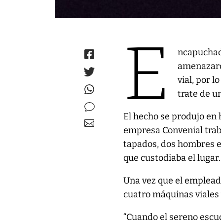
E
ncapuchado
amenazaro
vial, por 
trate de u
El hecho se produjo en 
empresa Convenial traba
tapados, dos hombres e
que custodiaba el lugar.
Una vez que el empleado
cuatro máquinas viales 
“Cuando el sereno escu