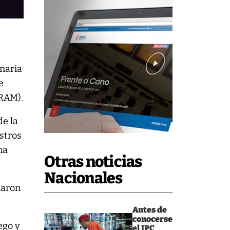
naria
e
(RAM).
de la
ostros
na
Otras noticias
Nacionales
iaron
Antes de
conocerse
ego y
el IPC