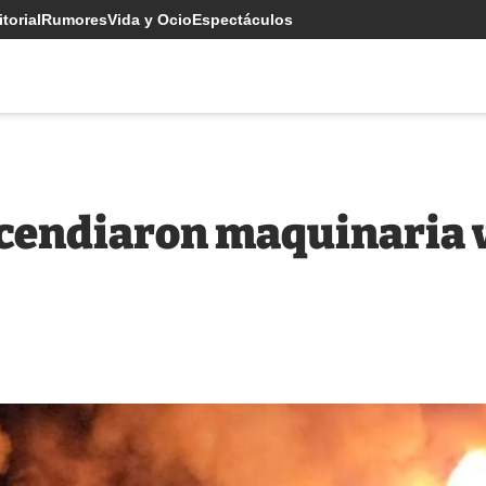
torial
Rumores
Vida y Ocio
Espectáculos
endiaron maquinaria vi