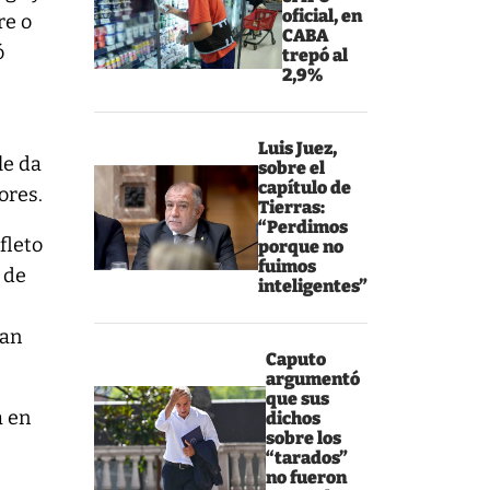
oficial, en
re o
CABA
ó
trepó al
2,9%
Luis Juez,
le da
sobre el
capítulo de
ores.
Tierras:
“Perdimos
fleto
porque no
fuimos
 de
inteligentes”
ran
Caputo
argumentó
que sus
a en
dichos
sobre los
“tarados”
no fueron