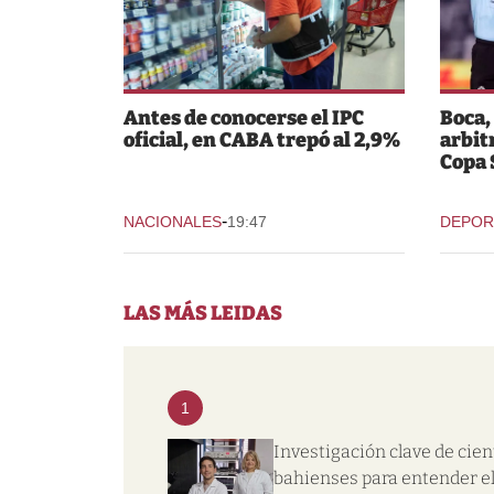
Antes de conocerse el IPC
Boca,
oficial, en CABA trepó al 2,9%
arbit
Copa
-
NACIONALES
19:47
DEPOR
LAS MÁS LEIDAS
1
Investigación clave de cien
bahienses para entender e