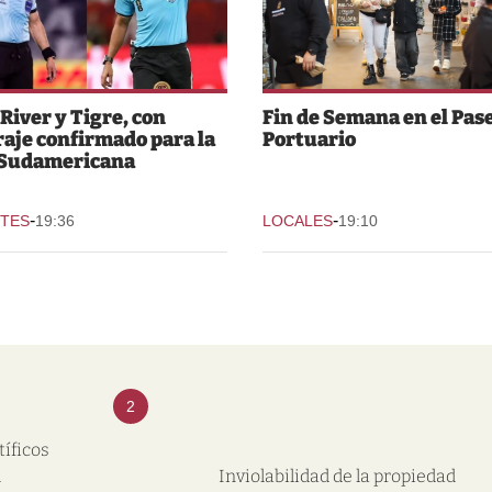
 River y Tigre, con
Fin de Semana en el Pas
raje confirmado para la
Portuario
 Sudamericana
-
-
TES
19:36
LOCALES
19:10
2
tíficos
l
Inviolabilidad de la propiedad