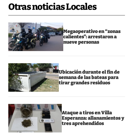
Otras noticias Locales
Megaoperativo en “zonas
calientes”: arrestaron a
nueve personas
Ubicación durante el fin de
semana de las bateas para
tirar grandes residuos
Ataque a tiros en Villa
Esperanza: allanamientos y
tres aprehendidos