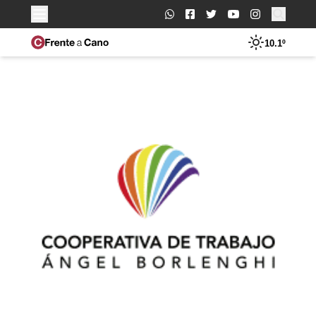
Buscar:
10.1º