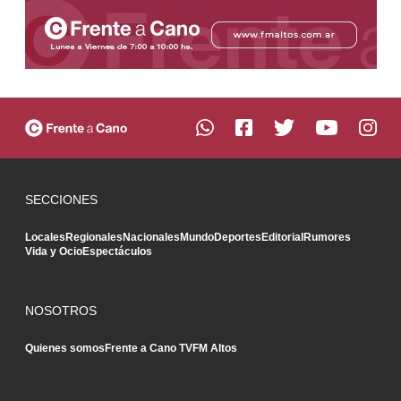
SECCIONES
Locales
Regionales
Nacionales
Mundo
Deportes
Editorial
Rumores
Vida y Ocio
Espectáculos
NOSOTROS
Quienes somos
Frente a Cano TV
FM Altos