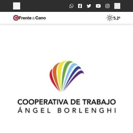
Buscar:
5.2º