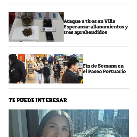
Ataque a tiros en Villa
Esperanza: allanamientos y
tres aprehendidos
Fin de Semana en
el Paseo Portuario
TE PUEDE INTERESAR