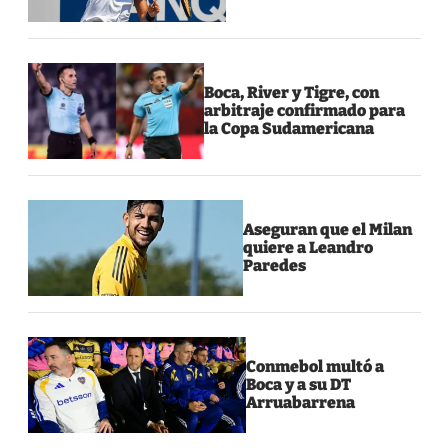
Boca, River y Tigre, con
arbitraje confirmado para
la Copa Sudamericana
Aseguran que el Milan
quiere a Leandro
Paredes
Conmebol multó a
Boca y a su DT
Arruabarrena