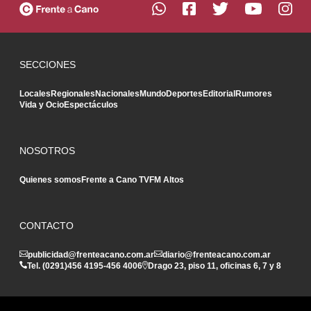
SECCIONES
Locales
Regionales
Nacionales
Mundo
Deportes
Editorial
Rumores
Vida y Ocio
Espectáculos
NOSOTROS
Quienes somos
Frente a Cano TV
FM Altos
CONTACTO
publicidad@frenteacano.com.ar
diario@frenteacano.com.ar
Tel. (0291)
456 4195
-
456 4006
Drago 23, piso 11, oficinas 6, 7 y 8