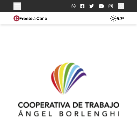
Buscar:
5.3º