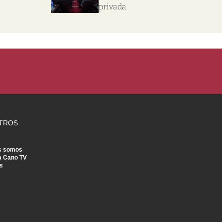
privada
TROS
s somos
a Cano TV
s