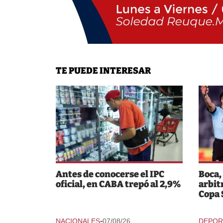
TE PUEDE INTERESAR
Antes de conocerse el IPC
Boca,
oficial, en CABA trepó al 2,9%
arbit
Copa
-
NACIONALES
07/08/26
DEPOR