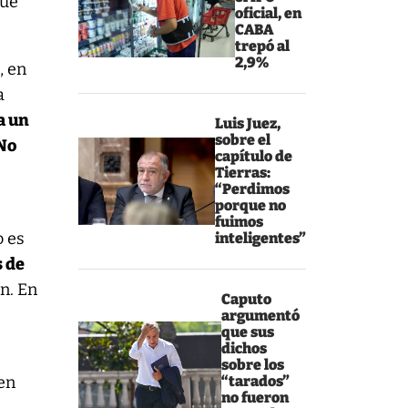
que
oficial, en
CABA
trepó al
2,9%
, en
a
a un
Luis Juez,
sobre el
 No
capítulo de
Tierras:
“Perdimos
porque no
fuimos
o es
inteligentes”
 de
en. En
Caputo
argumentó
que sus
dichos
sobre los
 en
“tarados”
no fueron