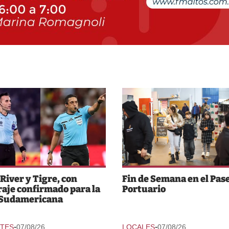
 River y Tigre, con
Fin de Semana en el Pas
raje confirmado para la
Portuario
 Sudamericana
-
-
TES
07/08/26
LOCALES
07/08/26