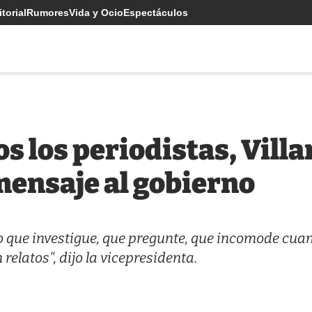
torial
Rumores
Vida y Ocio
Espectáculos
dos los periodistas, Vil
ensaje al gobierno
o que investigue, que pregunte, que incomode cua
relatos", dijo la vicepresidenta.