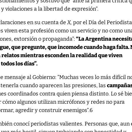
stionamientos y sostuvo que “ante la primera crítica 
 violaciones a la libertad de expresión”.
eclaraciones en su cuenta de
X,
por el Día del Periodista
es viven esta profesión como un servicio y no como un
ones, extorsión o propaganda”:
“La Argentina necesit
gue, que pregunte, que incomode cuando haga falta.
n relatos mientras esconden la realidad que viven
todos los días”.
te mensaje al Gobierno: “Muchas veces lo más difícil n
ostenerla cuando aparecen las presiones, las
campañas
ues coordinados contra quien piensa distinto. Lo sé bi
r cómo algunos utilizan micrófonos y redes no para
ormar, agredir y construir enemigos”.6
ambién conocí periodistas valientes. Personas que, aun