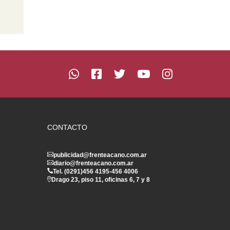
CONTACTO
publicidad@frenteacano.com.ar
diario@frenteacano.com.ar
Tel. (0291)
456 4195
-
456 4006
Drago 23, piso 11, oficinas 6, 7 y 8