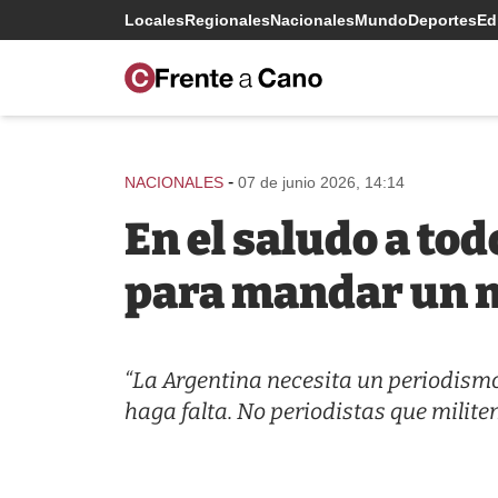
Locales
Regionales
Nacionales
Mundo
Deportes
Edi
-
NACIONALES
07 de junio 2026, 14:14
En el saludo a to
para mandar un m
“La Argentina necesita un periodism
haga falta. No periodistas que militen 