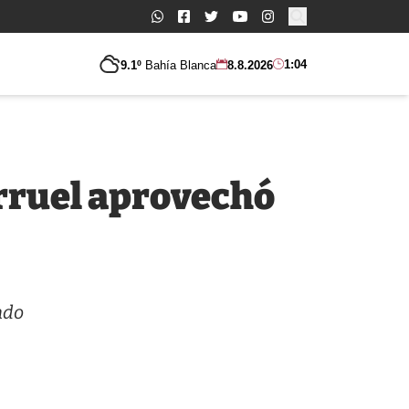
Buscar:
1:04
9.1º
Bahía Blanca
8.8.2026
larruel aprovechó
ndo