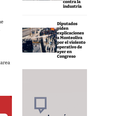
contra la
industria
ue
Diputados
piden
a
explicaciones
a Monteoliva
por el violento
operativo de
ayer en
Congreso
tarea