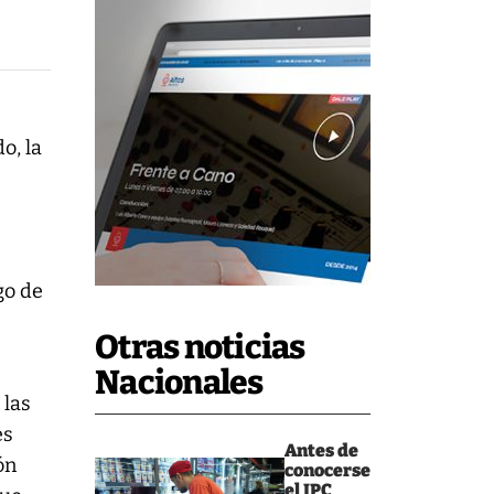
o, la
go de
Otras noticias
Nacionales
 las
es
Antes de
ón
conocerse
el IPC