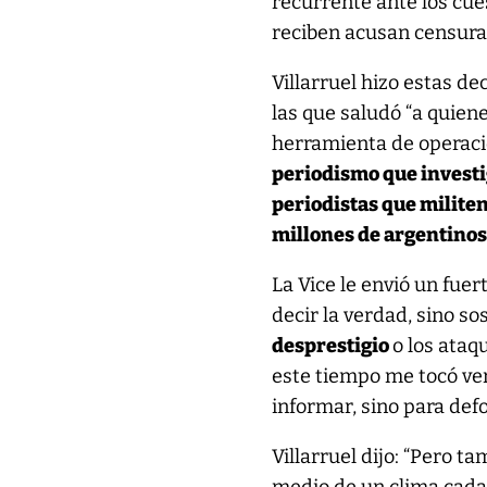
recurrente ante los cue
reciben acusan censura y
Villarruel hizo estas d
las que saludó “a quien
herramienta de operaci
periodismo que investi
periodistas que milite
millones de argentinos 
La Vice le envió un fuer
decir la verdad, sino s
desprestigio
o los ataq
este tiempo me tocó ve
informar, sino para def
Villarruel dijo: “Pero t