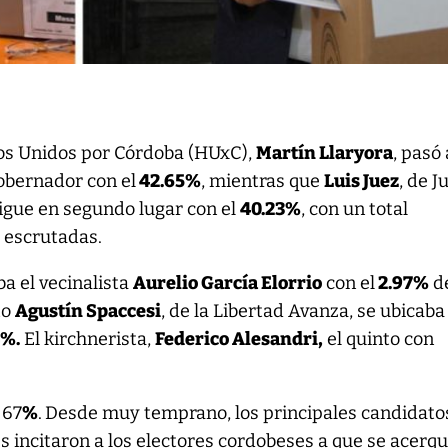
os Unidos por Córdoba (HUxC),
Martín Llaryora
, pasó 
gobernador con el
42.65%
, mientras que
Luis Juez
, de J
 sigue en segundo lugar con el
40.23%
, con un total
 escrutadas.
ba el vecinalista
Aurelio García Elorrio
con el
2.97%
de
to
Agustín Spaccesi
, de la Libertad Avanza, se ubicaba
4%.
El kirchnerista,
Federico Alesandri,
el quinto con
 67
%
.
Desde muy temprano, los principales candidato
s incitaron a los electores cordobeses a que se acerq