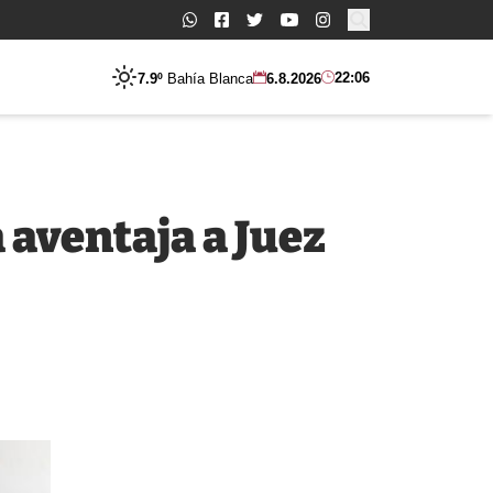
Buscar:
22:06
7.9º
Bahía Blanca
6.8.2026
 aventaja a Juez