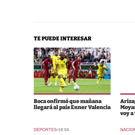
TE PUEDE INTERESAR
Boca onfirmó que mañana
Ariza
llegará al país Enner Valencia
Moyan
voy a
-
DEPORTES
18:04
NACIO