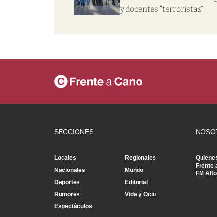
y docentes “terroristas”
SECCIONES
NOSO
Locales
Regionales
Quiene
Frente 
Nacionales
Mundo
FM Alto
Deportes
Editorial
Rumores
Vida y Ocio
Espectáculos