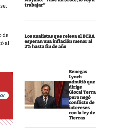
trabajar”
rse,
o de
Los analistas que releva el BCRA
esperan una inflación menor al
ó al
2% hasta fin de año
Benegas
Lynch
admitió que
dirige
Glocal Terra
pero negó
conflicto de
intereses
con la ley de
Tierras