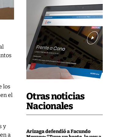
al
untos
 los
Otras noticias
 en el
Nacionales
s y
Arizaga defendió a Facundo
uen a
Moyano: “Tuve un brote, lo voy a