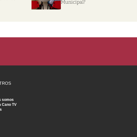
Municipal?
TROS
s somos
a Cano TV
s