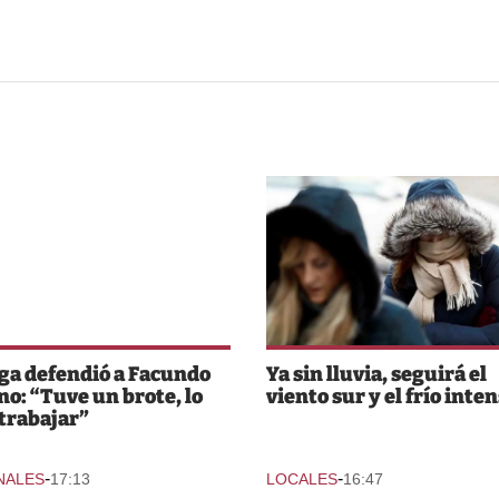
ga defendió a Facundo
Ya sin lluvia, seguirá el
o: “Tuve un brote, lo
viento sur y el frío inte
 trabajar”
-
-
NALES
17:13
LOCALES
16:47