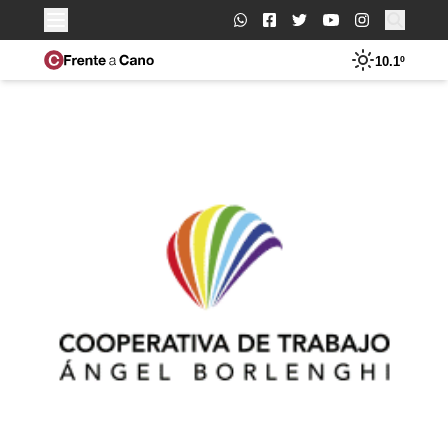
Buscar:
10.1º