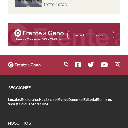
“terroristas”
SECCIONES
Locales
Regionales
Nacionales
Mundo
Deportes
Editorial
Rumores
Vida y Ocio
Espectáculos
NOSOTROS