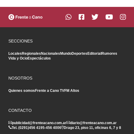
SECCIONES
Locales
Regionales
Nacionales
Mundo
Deportes
Editorial
Rumores
Vida y Ocio
Espectáculos
NOSOTROS
Quienes somos
Frente a Cano TV
FM Altos
CONTACTO
publicidad@frenteacano.com.ar
diario@frenteacano.com.ar
Tel. (0291)
456 4195
-
456 4006
Drago 23, piso 11, oficinas 6, 7 y 8