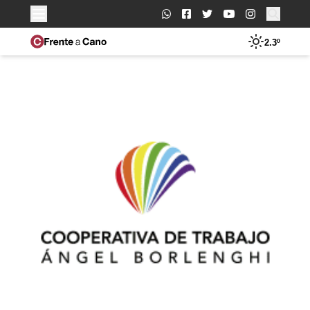
Buscar:
2.3º