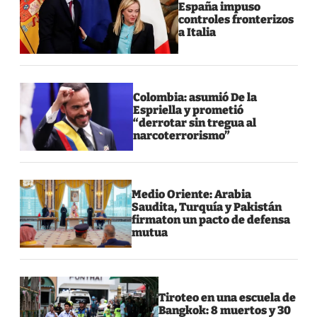
España impuso
controles fronterizos
a Italia
Colombia: asumió De la
Espriella y prometió
“derrotar sin tregua al
narcoterrorismo”
Medio Oriente: Arabia
Saudita, Turquía y Pakistán
firmaton un pacto de defensa
mutua
Tiroteo en una escuela de
Bangkok: 8 muertos y 30