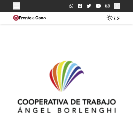
Buscar:
7.5º