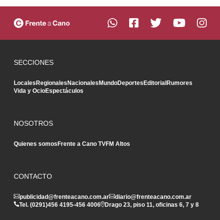
SECCIONES
Locales
Regionales
Nacionales
Mundo
Deportes
Editorial
Rumores
Vida y Ocio
Espectáculos
NOSOTROS
Quienes somos
Frente a Cano TV
FM Altos
CONTACTO
publicidad@frenteacano.com.ar
diario@frenteacano.com.ar
Tel. (0291)
456 4195
-
456 4006
Drago 23, piso 11, oficinas 6, 7 y 8