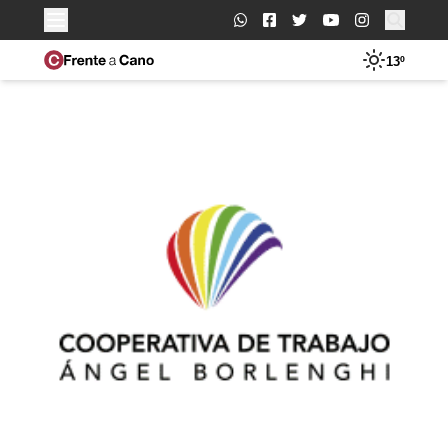
Buscar:
13º