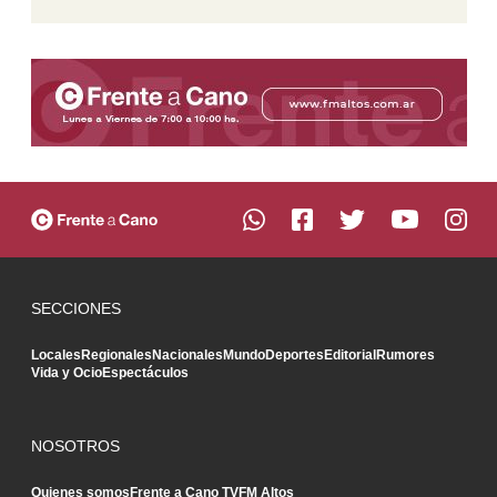
SECCIONES
Locales
Regionales
Nacionales
Mundo
Deportes
Editorial
Rumores
Vida y Ocio
Espectáculos
NOSOTROS
Quienes somos
Frente a Cano TV
FM Altos