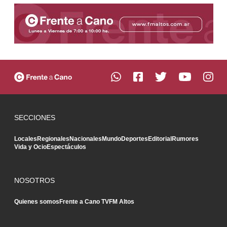
SECCIONES
Locales
Regionales
Nacionales
Mundo
Deportes
Editorial
Rumores
Vida y Ocio
Espectáculos
NOSOTROS
Quienes somos
Frente a Cano TV
FM Altos