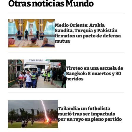
Otras noticias Mundo
Medio Oriente: Arabia
Saudita, Turquía y Pakistán
firmaton un pacto de defensa
mutua
Tiroteo en una escuela de
Bangkok: 8 muertos y 30
heridos
Tailandia: un futbolista
murió tras ser impactado
por un rayo en pleno partido