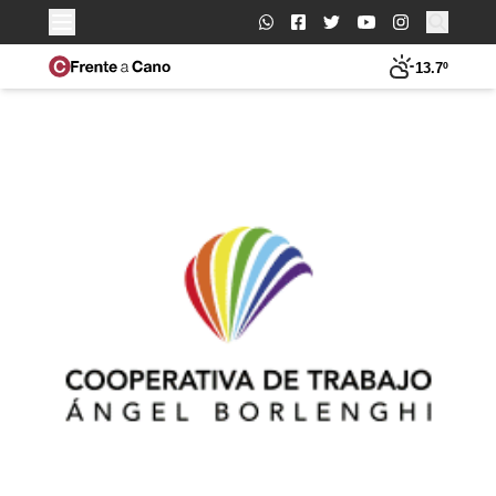
Buscar:
13.7º