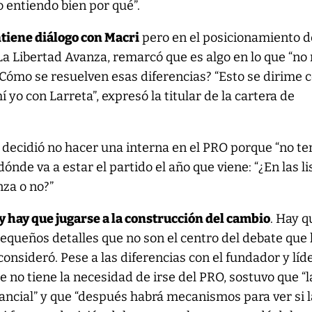
o entiendo bien por qué”.
iene diálogo con Macri
pero en el posicionamiento d
La Libertad Avanza, remarcó que es algo en lo que “no
ómo se resuelven esas diferencias? “Esto se dirime c
yo con Larreta”, expresó la titular de la cartera de
 decidió no hacer una interna en el PRO porque “no te
dónde va a estar el partido el año que viene: “¿En las li
nza o no?”
oy hay que jugarse a la construcción del cambio
. Hay q
pequeños detalles que no son el centro del debate que 
onsideró. Pese a las diferencias con el fundador y líd
ue no tiene la necesidad de irse del PRO, sostuvo que “l
tancial” y que “después habrá mecanismos para ver si l