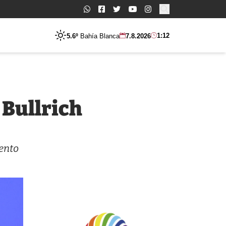
Buscar:
1:12
5.6º
Bahía Blanca
7.8.2026
ó Bullrich
ento