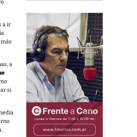
ro
 a ir
ia
s más
as, a
ue
omo
ar si
 media
erno
a,