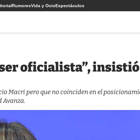
torial
Rumores
Vida y Ocio
Espectáculos
ser oficialista”, insisti
io Macri pero que no coinciden en el posicionami
d Avanza.