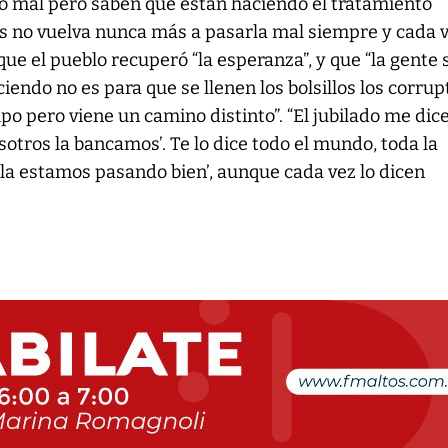
o mal pero saben que están haciendo el tratamiento
ís no vuelva nunca más a pasarla mal siempre y cada 
que el pueblo recuperó “la esperanza”, y que “la gente
iendo no es para que se llenen los bolsillos los corrup
po pero viene un camino distinto”. “El jubilado me dic
nosotros la bancamos’. Te lo dice todo el mundo, toda la
 la estamos pasando bien’, aunque cada vez lo dicen