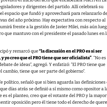
á previsto el inicio del acto que encabezará Macri en L
gisladores y dirigentes del partido. Allí celebrará su
el espacio que fundó y aprovechará para relanzarlo d
tivas del año próximo. Hay expectativa con respecto al
mirá frente a la gestión de Javier Milei, más aún lue
ro que mantuvo con el presidente el pasado lunes en l
icipó y remarcó que
“la discusión en el PRO es si ser
 y yo creo que el PRO tiene que ser oficialista”
. “No es
ebate de ideas”, agregó. Y enfatizó: “El PRO tiene que
 cambio, tiene que ser parte del gobierno”.
e político, señaló que si bien aguarda las definiciones
 que días atrás se definió a sí mismo como opositor a l
ese es el planteo, creo que el votante del PRO y la mayor
 sentir oposición pero él tiene todo el derecho de quer