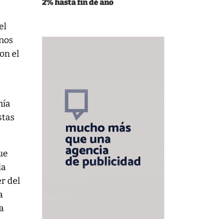
2% hasta fin de año
el
 nos
on el
nía
stas
ue
la
er del
a
a