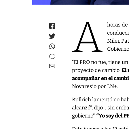
A
horas de
conducció
Milei, Pa
Gobierno
“El PRO no fue, tiene u
proyecto de cambio.
El
acompañar en el camb
Novaresio por LN+.
Bullrich lamentó no ha
alcanzó”, dijo-, sin em
gobierno”.
“Yo soy del P