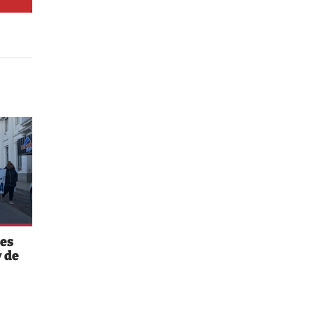
es
 de