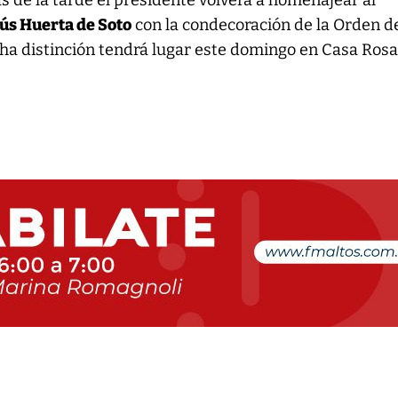
s de la tarde el presidente volverá a homenajear al
sús Huerta de Soto
con la condecoración de la Orden d
cha distinción tendrá lugar este domingo en Casa Rosa