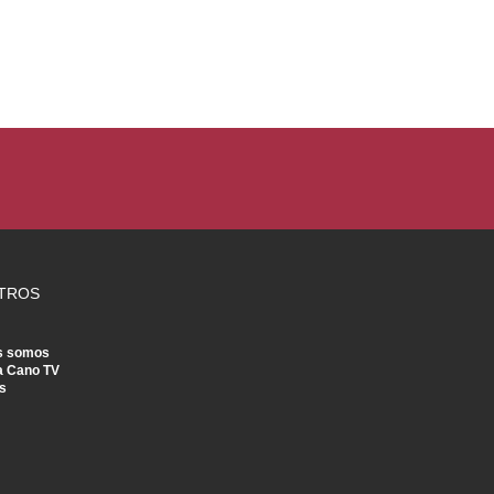
TROS
s somos
a Cano TV
s