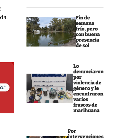
e
da.
Fin de
semana
frío, pero
con buena
presencia
de sol
Lo
denunciaron
por
violencia de
género y le
encontraron
varios
frascos de
marihuana
Por
intervenciones