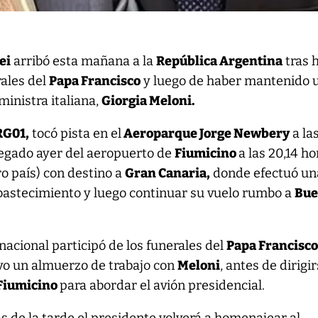
ei
arribó esta mañana a la
República Argentina
tras 
rales del
Papa Francisco
y luego de haber mantenido 
ministra italiana,
Giorgia Meloni.
G01,
tocó pista en el
Aeroparque Jorge Newbery
a las
egado ayer del aeropuerto de
Fiumicino
a las 20,14 ho
tro país) con destino a
Gran Canaria,
donde efectuó un
abastecimiento y luego continuar su vuelo rumbo a
Bue
acional participó de los funerales del
Papa Francisc
o un almuerzo de trabajo con
Meloni
, antes de dirigi
Fiumicino
para abordar el avión presidencial.