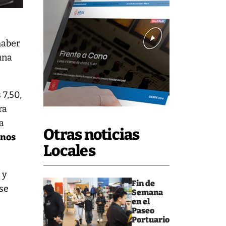
haber
una
 7,50,
ra
a
Otras noticias
nos
Locales
o
y
Fin de
rse
Semana
en el
Paseo
Portuario