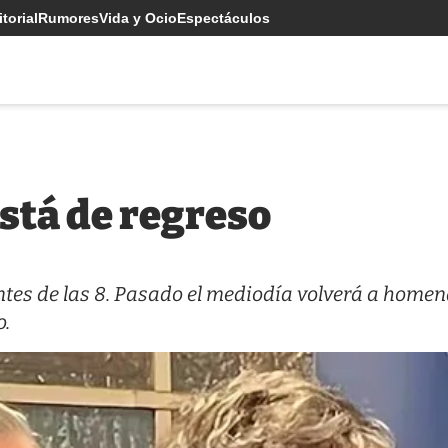
torial
Rumores
Vida y Ocio
Espectáculos
está de regreso
antes de las 8. Pasado el mediodía volverá a homen
o.