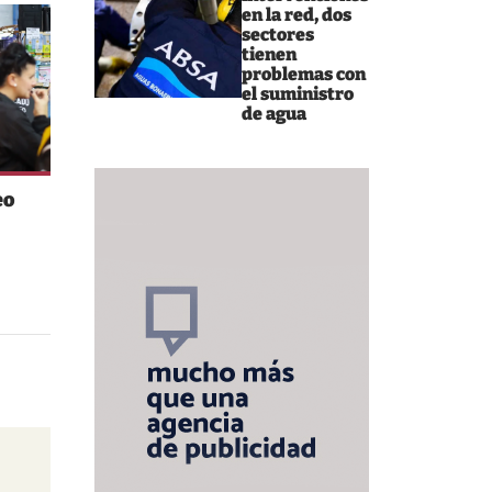
en la red, dos
sectores
tienen
problemas con
el suministro
de agua
eo