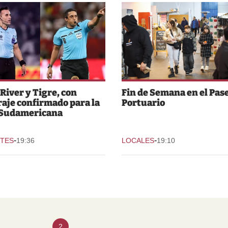
 River y Tigre, con
Fin de Semana en el Pas
raje confirmado para la
Portuario
 Sudamericana
-
-
TES
19:36
LOCALES
19:10
2