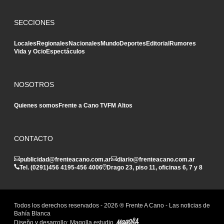
SECCIONES
Locales
Regionales
Nacionales
Mundo
Deportes
Editorial
Rumores
Vida y Ocio
Espectáculos
NOSOTROS
Quienes somos
Frente a Cano TV
FM Altos
CONTACTO
publicidad@frenteacano.com.ar
diario@frenteacano.com.ar
Tel. (0291)
456 4195
-
456 4006
Drago 23, piso 11, oficinas 6, 7 y 8
Todos los derechos reservados -
2026
® Frente A Cano - Las noticias de
Bahía Blanca
Diseño y desarrollo:
Magolla estudio