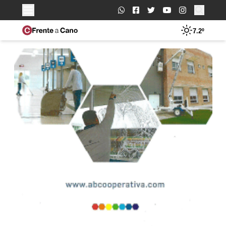
Buscar:
7.2º