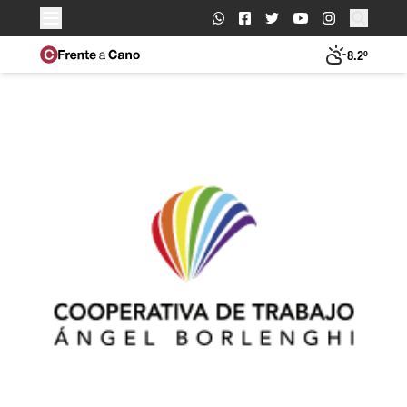
Buscar:
8.2º