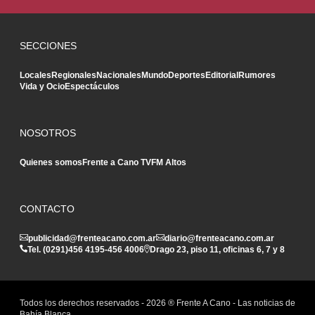
SECCIONES
Locales
Regionales
Nacionales
Mundo
Deportes
Editorial
Rumores
Vida y Ocio
Espectáculos
NOSOTROS
Quienes somos
Frente a Cano TV
FM Altos
CONTACTO
publicidad@frenteacano.com.ar
diario@frenteacano.com.ar
Tel. (0291)
456 4195
-
456 4006
Drago 23, piso 11, oficinas 6, 7 y 8
Todos los derechos reservados -
2026
® Frente A Cano - Las noticias de
Bahía Blanca