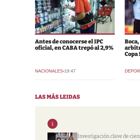
Antes de conocerse el IPC
Boca,
oficial, en CABA trepó al 2,9%
arbit
Copa
-
NACIONALES
19:47
DEPOR
LAS MÁS LEIDAS
1
Investigación clave de cien