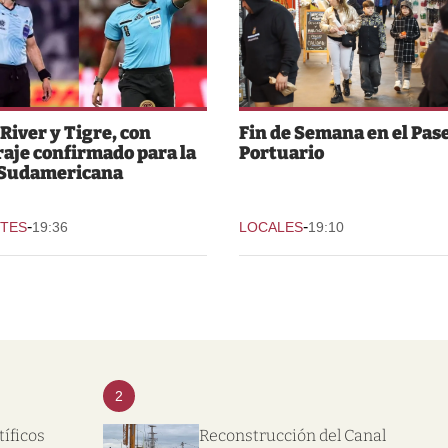
 River y Tigre, con
Fin de Semana en el Pas
raje confirmado para la
Portuario
 Sudamericana
-
-
TES
19:36
LOCALES
19:10
2
tíficos
Reconstrucción del Canal