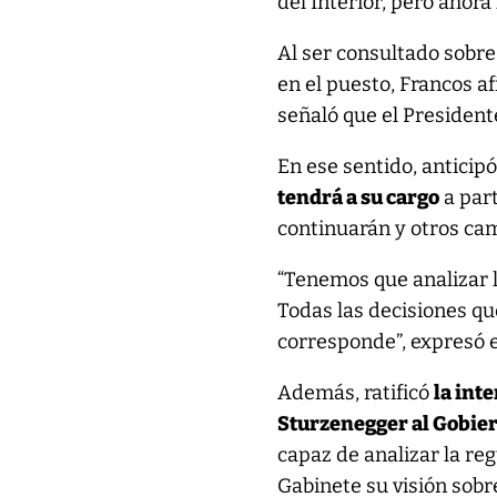
del Interior, pero ahora
Al ser consultado sobre 
en el puesto, Francos a
señaló que el Presidente
En ese sentido, anticip
tendrá a su cargo
a par
continuarán y otros cam
“Tenemos que analizar la
Todas las decisiones q
corresponde”, expresó e
Además, ratificó
la int
Sturzenegger al Gobie
capaz de analizar la re
Gabinete su visión sobre