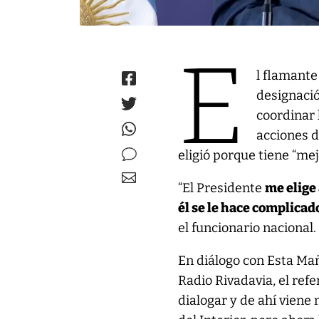
E
l flamante
designació
coordinar 
acciones d
eligió porque tiene “me
“El Presidente
me elige 
él se le hace complicad
el funcionario nacional.
En diálogo con Esta Ma
Radio Rivadavia, el ref
dialogar y de ahí viene