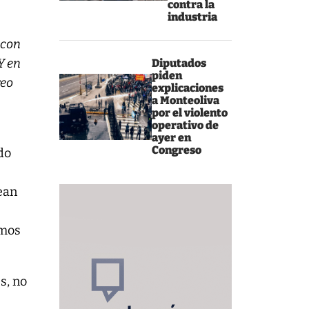
contra la
industria
 con
Y en
Diputados
piden
reo
explicaciones
a Monteoliva
por el violento
operativo de
ayer en
Congreso
do
sean
emos
s, no