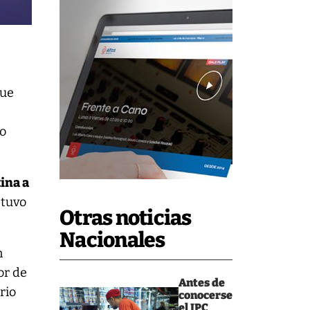
que
lo
tina a
stuvo
Otras noticias
Nacionales
n
or de
Antes de
rio
conocerse
el IPC