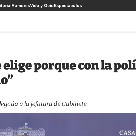
torial
Rumores
Vida y Ocio
Espectáculos
 elige porque con la pol
do”
llegada a la jefatura de Gabinete.