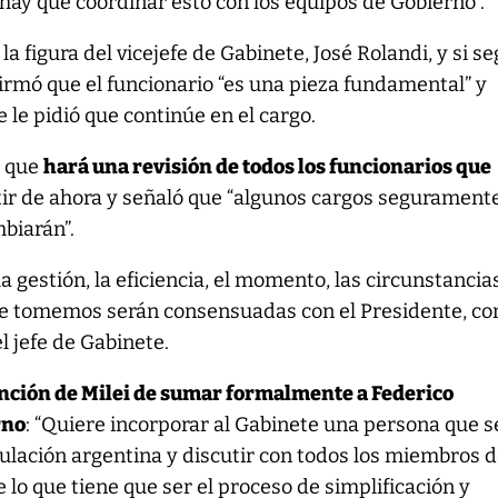
 hay que coordinar esto con los equipos de Gobierno”.
la figura del vicejefe de Gabinete, José Rolandi, y si se
firmó que el funcionario “es una pieza fundamental” y
 le pidió que continúe en el cargo.
ó que
hará una revisión de todos los funcionarios que
tir de ahora y señaló que “algunos cargos segurament
biarán”.
 gestión, la eficiencia, el momento, las circunstancia
ue tomemos serán consensuadas con el Presidente, c
l jefe de Gabinete.
ención de Milei de sumar formalmente a Federico
rno
: “Quiere incorporar al Gabinete una persona que s
gulación argentina y discutir con todos los miembros d
 lo que tiene que ser el proceso de simplificación y