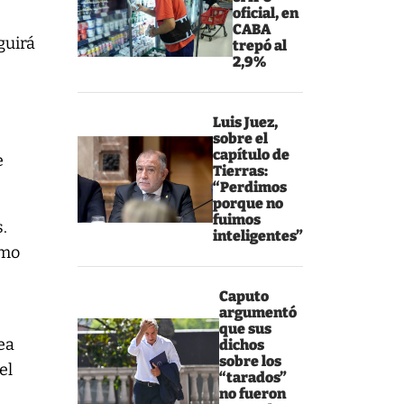
oficial, en
CABA
guirá
trepó al
2,9%
Luis Juez,
sobre el
capítulo de
e
Tierras:
“Perdimos
porque no
fuimos
s.
inteligentes”
omo
Caputo
argumentó
que sus
ea
dichos
sobre los
el
“tarados”
no fueron