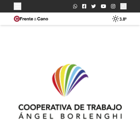
Buscar:
3.8º