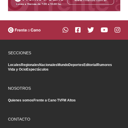
SECCIONES
Locales
Regionales
Nacionales
Mundo
Deportes
Editorial
Rumores
Vida y Ocio
Espectáculos
NOSOTROS
Quienes somos
Frente a Cano TV
FM Altos
CONTACTO