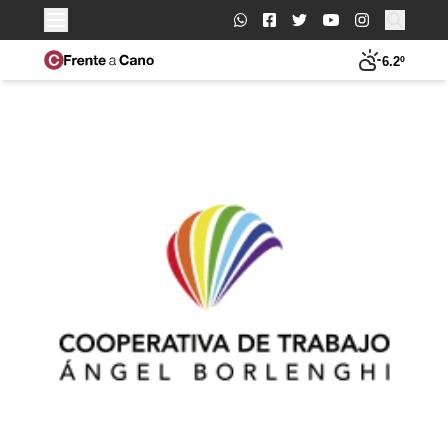
Buscar:
6.2º