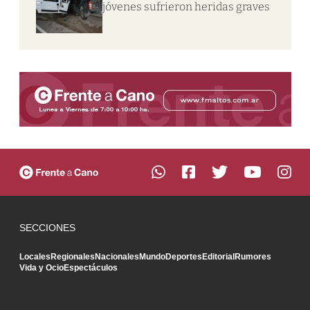
jóvenes sufrieron heridas graves
SECCIONES
Locales
Regionales
Nacionales
Mundo
Deportes
Editorial
Rumores
Vida y Ocio
Espectáculos