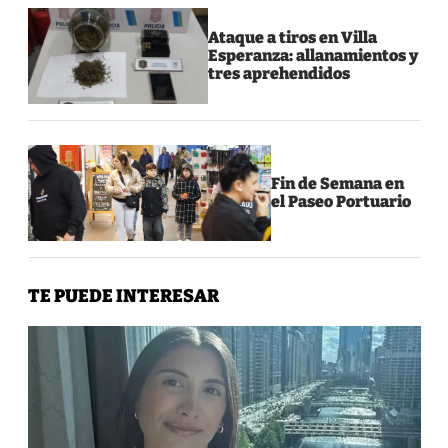
Ataque a tiros en Villa
Esperanza: allanamientos y
tres aprehendidos
Fin de Semana en
el Paseo Portuario
TE PUEDE INTERESAR