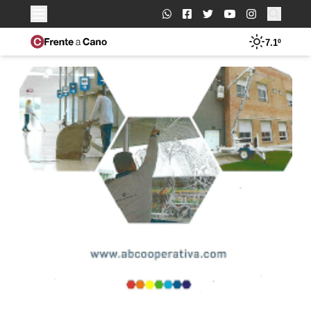
Buscar:
7.1º