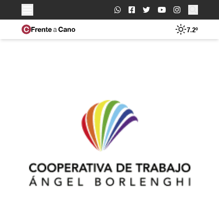
Buscar:
7.2º