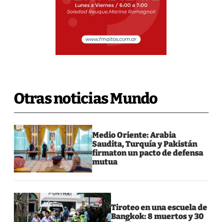
Otras noticias Mundo
Medio Oriente: Arabia
Saudita, Turquía y Pakistán
firmaton un pacto de defensa
mutua
Tiroteo en una escuela de
Bangkok: 8 muertos y 30