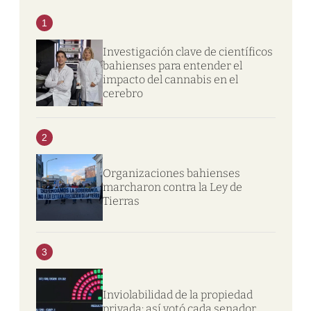
1
Investigación clave de científicos
bahienses para entender el
impacto del cannabis en el
cerebro
2
Organizaciones bahienses
marcharon contra la Ley de
Tierras
3
Inviolabilidad de la propiedad
privada: así votó cada senador