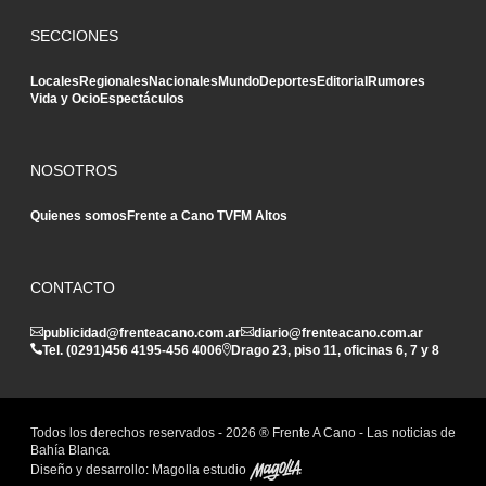
SECCIONES
Locales
Regionales
Nacionales
Mundo
Deportes
Editorial
Rumores
Vida y Ocio
Espectáculos
NOSOTROS
Quienes somos
Frente a Cano TV
FM Altos
CONTACTO
publicidad@frenteacano.com.ar
diario@frenteacano.com.ar
Tel. (0291)
456 4195
-
456 4006
Drago 23, piso 11, oficinas 6, 7 y 8
Todos los derechos reservados -
2026
® Frente A Cano - Las noticias de
Bahía Blanca
Diseño y desarrollo:
Magolla estudio