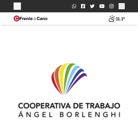
Buscar:
11.1º