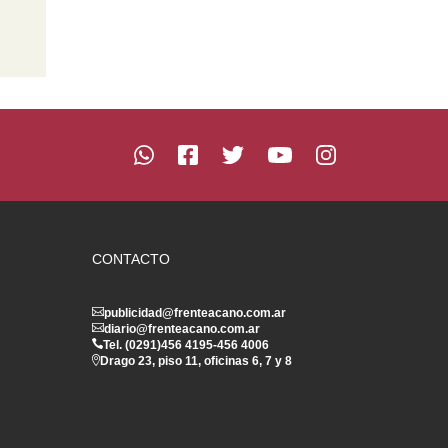
CONTACTO
publicidad@frenteacano.com.ar
diario@frenteacano.com.ar
Tel. (0291)
456 4195
-
456 4006
Drago 23, piso 11, oficinas 6, 7 y 8