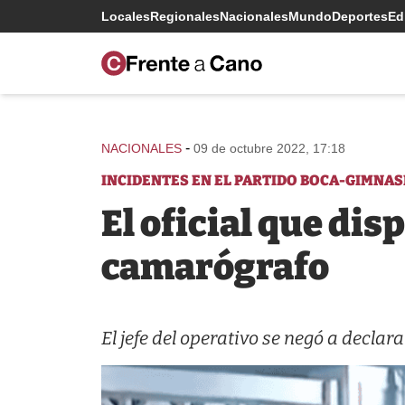
Locales
Regionales
Nacionales
Mundo
Deportes
Edi
-
NACIONALES
09 de octubre 2022, 17:18
INCIDENTES EN EL PARTIDO BOCA-GIMNAS
El oficial que dis
camarógrafo
El jefe del operativo se negó a declara