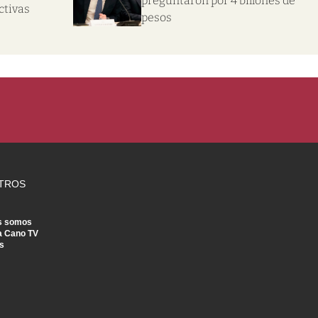
preguntaron por 4 billones de
ctivas
pesos
TROS
s somos
a Cano TV
s