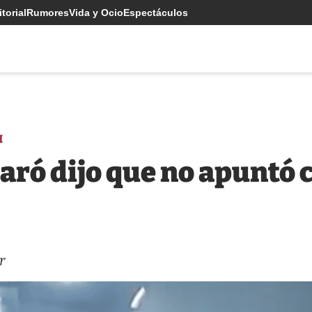
torial
Rumores
Vida y Ocio
Espectáculos
I
paró dijo que no apuntó 
r