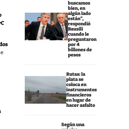
buscamos
bien, en
algún lado
o
están”,
yC
respondió
Bausili
cuando le
preguntaron
idos
por 4
billones de
se
pesos
Rutas: la
plata se
coloca en
instrumentos
financieros
en lugar de
hacer asfalto
a
Según una