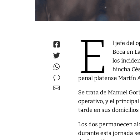
E
l jefe del
Boca en La
los incide
hincha Cés
penal platense Martín 
Se trata de Manuel Gorba
operativo, y el princip
tarde en sus domicilios
Los dos permanecen aloj
durante esta jornada se