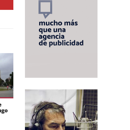
e
ngo