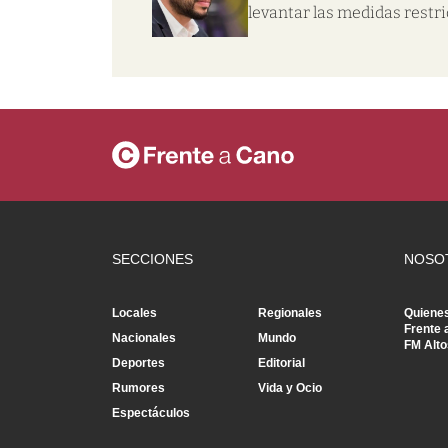
levantar las medidas restri
SECCIONES
NOSO
Locales
Regionales
Quiene
Frente 
Nacionales
Mundo
FM Alto
Deportes
Editorial
Rumores
Vida y Ocio
Espectáculos