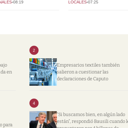
-
-
NALES
08:19
LOCALES
07:25
2
bajo
Empresarios textiles también
ida en
salieron a cuestionar las
declaraciones de Caputo
4
“Si buscamos bien, en algún lado
están”, respondió Bausili cuando l
o para