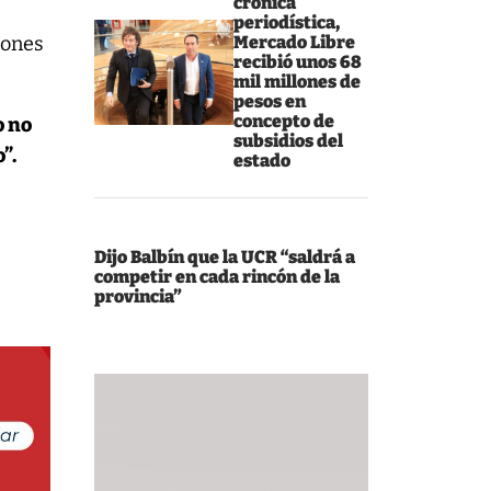
crónica
periodística,
iones
Mercado Libre
recibió unos 68
mil millones de
pesos en
concepto de
o no
subsidios del
”.
estado
Dijo Balbín que la UCR “saldrá a
competir en cada rincón de la
provincia”