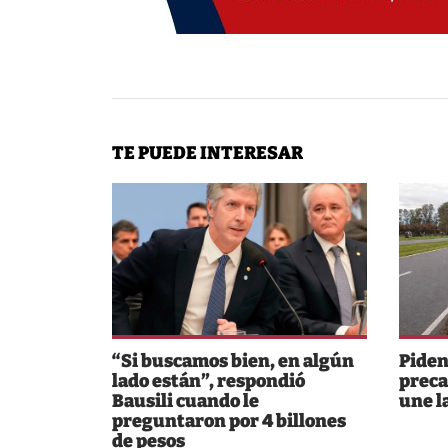
TE PUEDE INTERESAR
“Si buscamos bien, en algún
Piden
lado están”, respondió
preca
Bausili cuando le
une l
preguntaron por 4 billones
de pesos