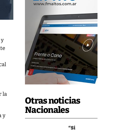
 y
nte
cal
 la
Otras noticias
Nacionales
a y
“Si