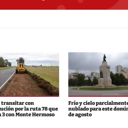
 transitar con
Frío y cielo parcialment
ución por la ruta 78 que
nublado para este domi
a 3 con Monte Hermoso
de agosto