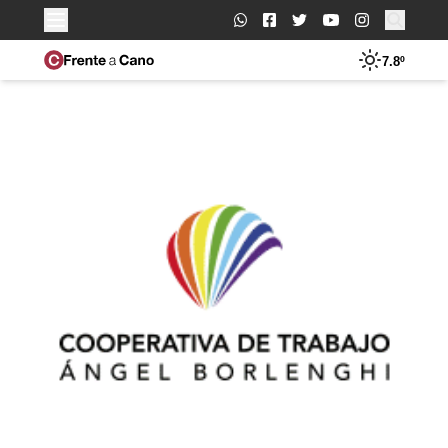
Buscar:
7.8º