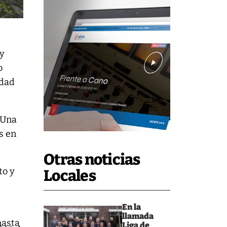
 y
o
idad
 Una
s en
Otras noticias
to y
Locales
En la
llamada
hasta
Liga de