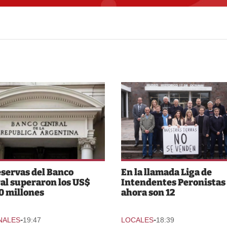
eservas del Banco
En la llamada Liga de
al superaron los US$
Intendentes Peronistas
0 millones
ahora son 12
-
-
NALES
19:47
LOCALES
18:39