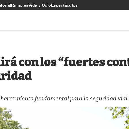
torial
Rumores
Vida y Ocio
Espectáculos
irá con los “fuertes con
uridad
 herramienta fundamental para la seguridad vial.