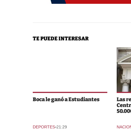
TE PUEDE INTERESAR
Boca le ganó a Estudiantes
Las r
Centr
50.00
-
DEPORTES
21:29
NACIO