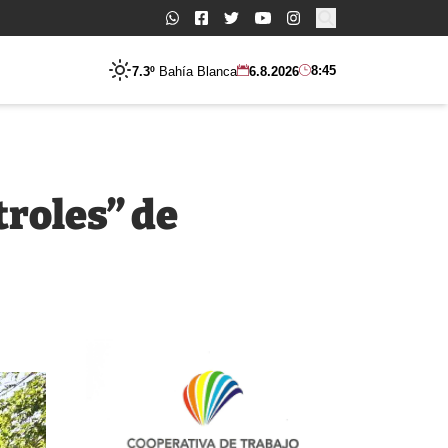
Buscar:
8:45
7.3º
Bahía Blanca
6.8.2026
troles” de