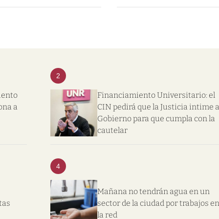
2
iento
Financiamiento Universitario: el
ona a
CIN pedirá que la Justicia intime a
Gobierno para que cumpla con la
cautelar
4
Mañana no tendrán agua en un
tas
sector de la ciudad por trabajos e
la red