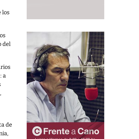
 los
ios
o del
arios
: a
s
,
ta de
nia,