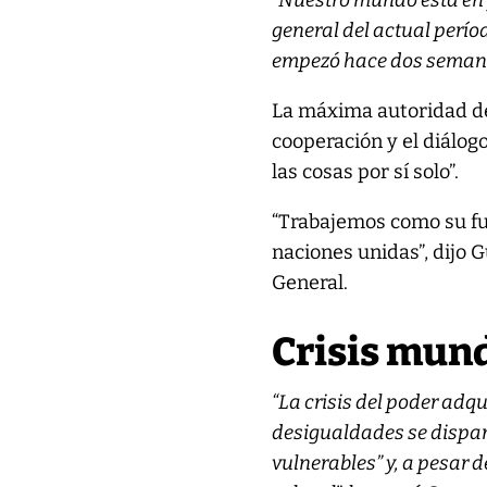
“Nuestro mundo está en p
general del actual perío
empezó hace dos semana
La máxima autoridad de 
cooperación y el diálog
las cosas por sí solo”.
“Trabajemos como su f
naciones unidas”, dijo 
General.
Crisis mund
“La crisis del poder adq
desigualdades se dispara
vulnerables” y, a pesar 