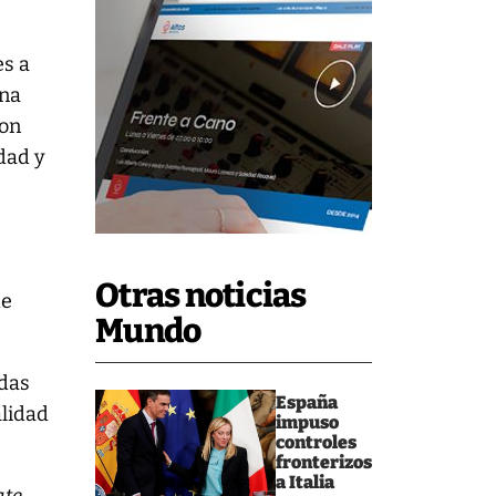
es a
una
con
dad y
Otras noticias
de
Mundo
adas
España
alidad
impuso
controles
fronterizos
a Italia