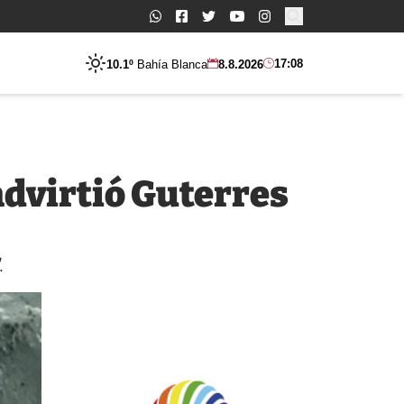
Buscar:
17:08
10.1º
Bahía Blanca
8.8.2026
advirtió Guterres
.