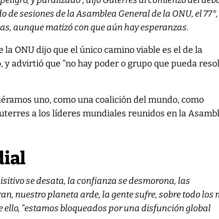
eligro, y paralizado”, dijo Guterres al comienzo del deb
do de sesiones de la Asamblea General de la ONU, el 77°,
s, aunque matizó con que aún hay esperanzas.
la ONU dijo que el único camino viable es el de la
o, y advirtió que “no hay poder o grupo que pueda reso
uéramos uno, como una coalición del mundo, como
Guterres a los líderes mundiales reunidos en la Asamb
ial
uisitivo se desata, la confianza se desmorona, las
n, nuestro planeta arde, la gente sufre, sobre todo los
de ello, “estamos bloqueados por una disfunción global