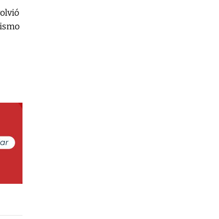
olvió
nismo