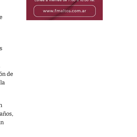
e
s
a
ión de
la
n
daños,
un