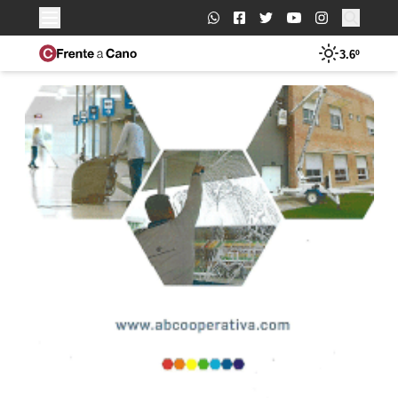
Buscar:
3.6º