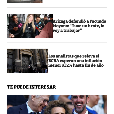
Arizaga defendió a Facundo
Moyano: “Tuve un brote, lo
voy a trabajar”
Los analistas que releva el
BCRA esperan una inflación
menor al 2% hasta fin de año
TE PUEDE INTERESAR