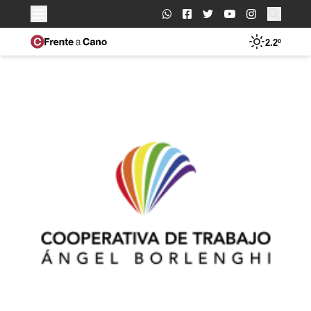
Buscar:
2.2º