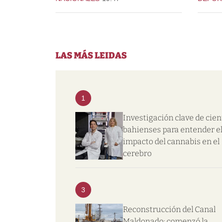
LAS MÁS LEIDAS
1
Investigación clave de cien
bahienses para entender e
impacto del cannabis en el
cerebro
3
Reconstrucción del Canal
Maldonado: comenzó la