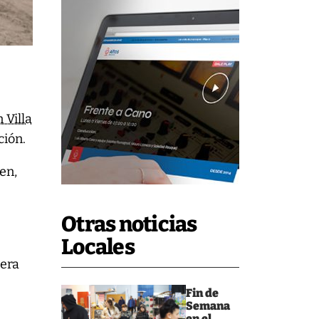
 Villa
ción.
en,
Otras noticias
Locales
uera
Fin de
Semana
en el