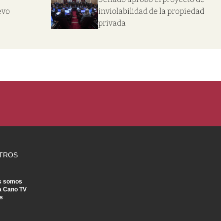
evo
inviolabilidad de la propiedad
privada
TROS
s somos
a Cano TV
s