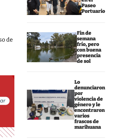
Paseo
Portuario
Fin de
semana
so de
frío, pero
con buena
presencia
de sol
Lo
denunciaron
por
violencia de
género y le
encontraron
varios
frascos de
marihuana