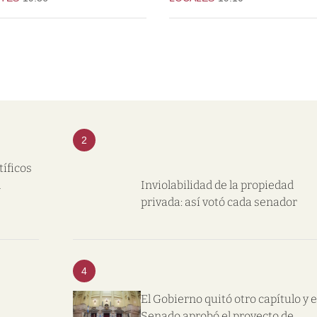
2
tíficos
l
Inviolabilidad de la propiedad
privada: así votó cada senador
4
El Gobierno quitó otro capítulo y e
Senado aprobó el proyecto de