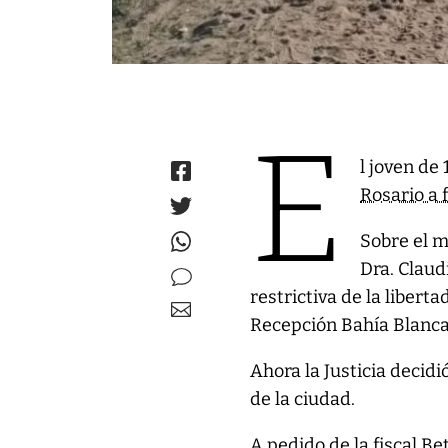
E
l joven de
Rosario a 
Sobre el m
Dra. Claud
restrictiva de la libert
Recepción Bahía Blanca
Ahora la Justicia decid
de la ciudad.
A pedido de la fiscal Be