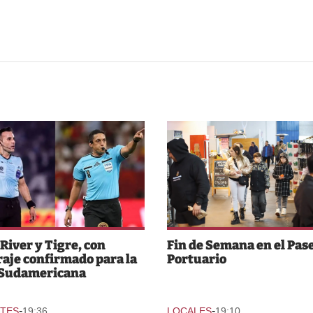
 River y Tigre, con
Fin de Semana en el Pas
raje confirmado para la
Portuario
 Sudamericana
-
-
TES
19:36
LOCALES
19:10