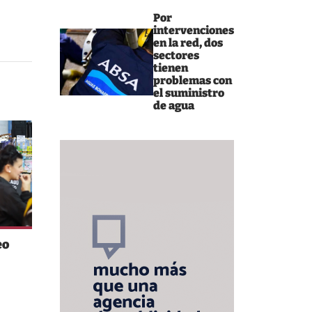
Por
intervenciones
en la red, dos
sectores
tienen
problemas con
el suministro
de agua
eo