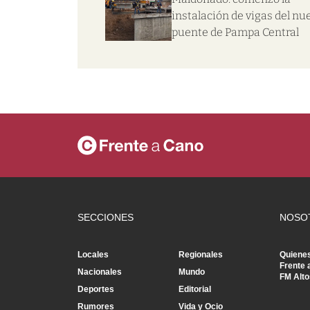
instalación de vigas del nu
puente de Pampa Central
SECCIONES
NOSO
Locales
Regionales
Quiene
Frente 
Nacionales
Mundo
FM Alto
Deportes
Editorial
Rumores
Vida y Ocio