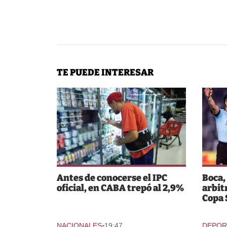
TE PUEDE INTERESAR
Antes de conocerse el IPC
Boca,
oficial, en CABA trepó al 2,9%
arbit
Copa
-
NACIONALES
19:47
DEPOR