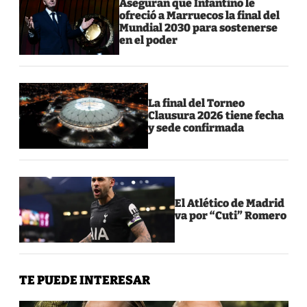
Aseguran que Infantino le
ofreció a Marruecos la final del
Mundial 2030 para sostenerse
en el poder
La final del Torneo
Clausura 2026 tiene fecha
y sede confirmada
El Atlético de Madrid
va por “Cuti” Romero
TE PUEDE INTERESAR