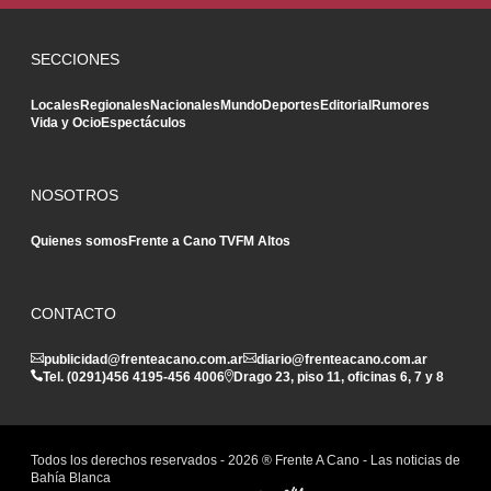
SECCIONES
Locales
Regionales
Nacionales
Mundo
Deportes
Editorial
Rumores
Vida y Ocio
Espectáculos
NOSOTROS
Quienes somos
Frente a Cano TV
FM Altos
CONTACTO
publicidad@frenteacano.com.ar
diario@frenteacano.com.ar
Tel. (0291)
456 4195
-
456 4006
Drago 23, piso 11, oficinas 6, 7 y 8
Todos los derechos reservados -
2026
® Frente A Cano - Las noticias de
Bahía Blanca