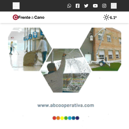
Buscar:
6.1º