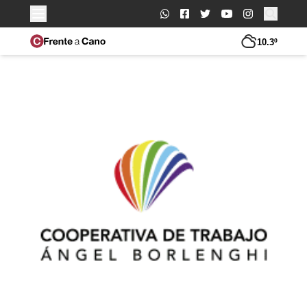
Buscar:
10.3º