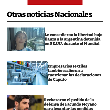
Otras noticias Nacionales
Le concedieron la libertad bajo
fianza a la argentina detenida
en EE.UU. durante el Mundial
Empresarios textiles
también salieron a
cuestionar las declaraciones
de Caputo
Rechazaron el pedido de la
defensa de Facundo Moyano
para levantar las medidas