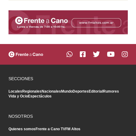
SECCIONES
Locales
Regionales
Nacionales
Mundo
Deportes
Editorial
Rumores
Vida y Ocio
Espectáculos
NOSOTROS
Quienes somos
Frente a Cano TV
FM Altos