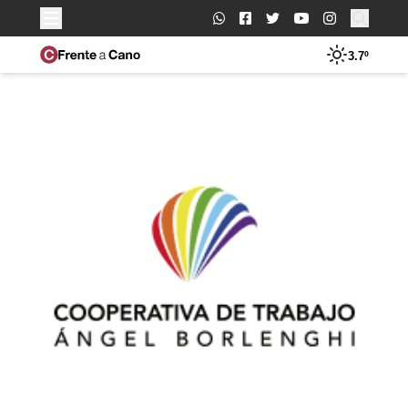
Buscar:
3.7º