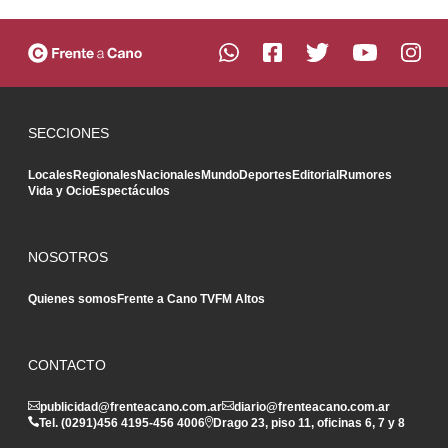
SECCIONES
Locales
Regionales
Nacionales
Mundo
Deportes
Editorial
Rumores
Vida y Ocio
Espectáculos
NOSOTROS
Quienes somos
Frente a Cano TV
FM Altos
CONTACTO
publicidad@frenteacano.com.ar
diario@frenteacano.com.ar
Tel. (0291)
456 4195
-
456 4006
Drago 23, piso 11, oficinas 6, 7 y 8