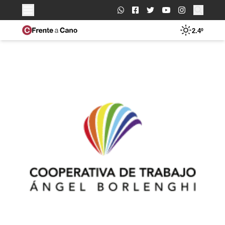
Buscar:
2.4º