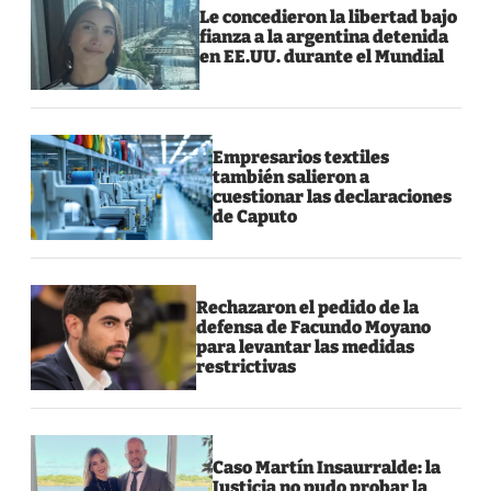
Le concedieron la libertad bajo
fianza a la argentina detenida
en EE.UU. durante el Mundial
Empresarios textiles
también salieron a
cuestionar las declaraciones
de Caputo
Rechazaron el pedido de la
defensa de Facundo Moyano
para levantar las medidas
restrictivas
Caso Martín Insaurralde: la
Justicia no pudo probar la