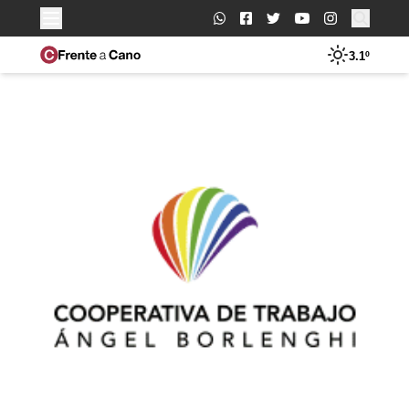
Buscar:
3.1º