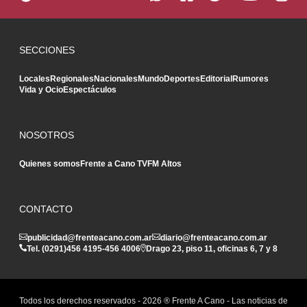
SECCIONES
Locales
Regionales
Nacionales
Mundo
Deportes
Editorial
Rumores
Vida y Ocio
Espectáculos
NOSOTROS
Quienes somos
Frente a Cano TV
FM Altos
CONTACTO
publicidad@frenteacano.com.ar
diario@frenteacano.com.ar
Tel. (0291)
456 4195
-
456 4006
Drago 23, piso 11, oficinas 6, 7 y 8
Todos los derechos reservados -
2026
® Frente A Cano - Las noticias de