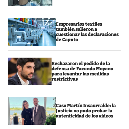
Empresarios textiles
también salieron a
cuestionar las declaraciones
de Caputo
Rechazaron el pedido de la
defensa de Facundo Moyano
para levantar las medidas
restrictivas
Caso Martín Insaurralde: la
Justicia no pudo probar la
autenticidad de los videos