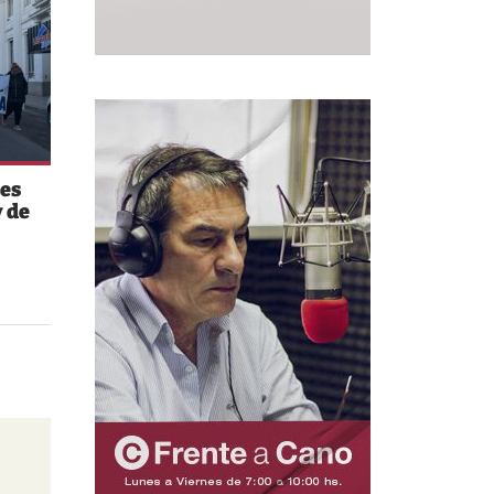
es
 de