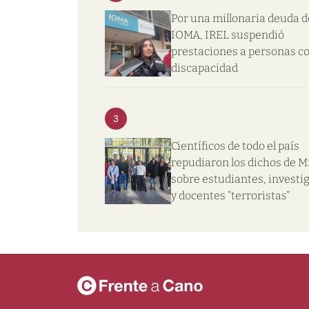
Por una millonaria deuda d
IOMA, IREL suspendió
prestaciones a personas c
discapacidad
3
Científicos de todo el país
repudiaron los dichos de Mi
sobre estudiantes, investi
y docentes “terroristas”