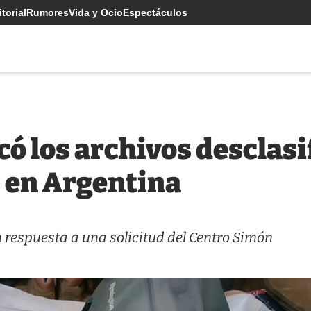
torial
Rumores
Vida y Ocio
Espectáculos
có los archivos desclas
s en Argentina
 respuesta a una solicitud del Centro Simón