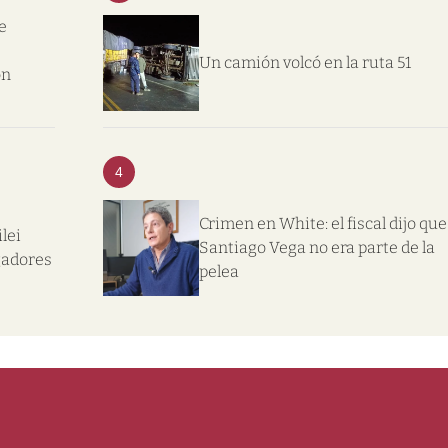
e
Un camión volcó en la ruta 51
on
4
Crimen en White: el fiscal dijo que
lei
Santiago Vega no era parte de la
gadores
pelea