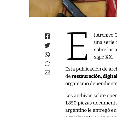
E
l Archivo 
una serie
sobre las 
siglo XX.
Esta publicación de arch
de
restauración, digita
organismo dependiente d
Los archivos sobre oper
1.850 piezas documenta
argentino le entregó en