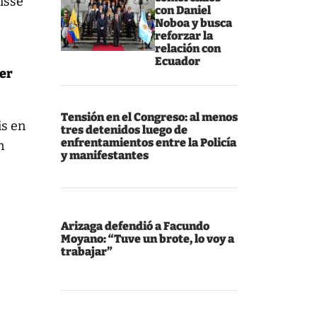
isse
con Daniel
Noboa y busca
reforzar la
relación con
Ecuador
ier
Tensión en el Congreso: al menos
is en
tres detenidos luego de
enfrentamientos entre la Policía
n
y manifestantes
Arizaga defendió a Facundo
Moyano: “Tuve un brote, lo voy a
trabajar”