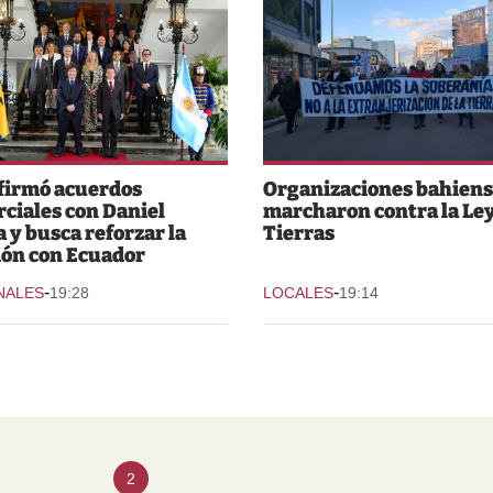
 firmó acuerdos
Organizaciones bahiens
ciales con Daniel
marcharon contra la Ley
 y busca reforzar la
Tierras
ión con Ecuador
-
-
NALES
19:28
LOCALES
19:14
2