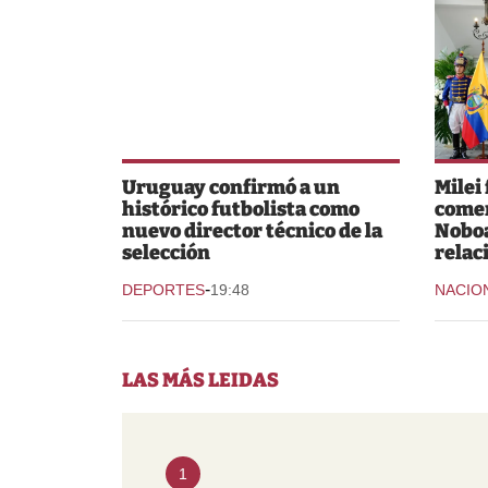
Uruguay confirmó a un
Milei
histórico futbolista como
comer
nuevo director técnico de la
Noboa
selección
relac
-
DEPORTES
19:48
NACIO
LAS MÁS LEIDAS
1