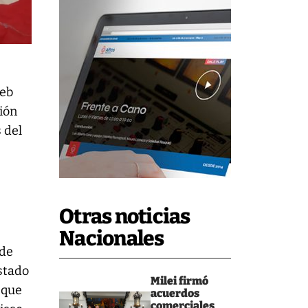
web
ión
 del
Otras noticias
Nacionales
 de
stado
Milei firmó
 que
acuerdos
comerciales