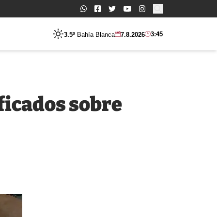
Buscar:
3:45
3.5º
Bahía Blanca
7.8.2026
ificados sobre